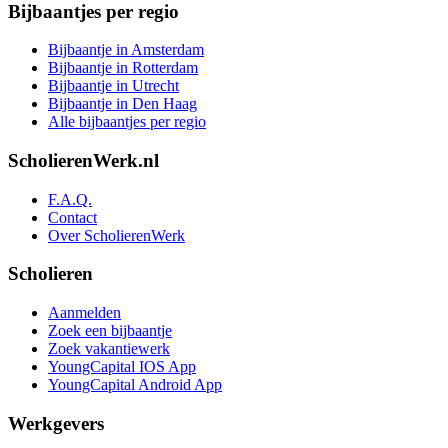
Bijbaantjes per regio
Bijbaantje in Amsterdam
Bijbaantje in Rotterdam
Bijbaantje in Utrecht
Bijbaantje in Den Haag
Alle bijbaantjes per regio
ScholierenWerk.nl
F.A.Q.
Contact
Over ScholierenWerk
Scholieren
Aanmelden
Zoek een bijbaantje
Zoek vakantiewerk
YoungCapital IOS App
YoungCapital Android App
Werkgevers