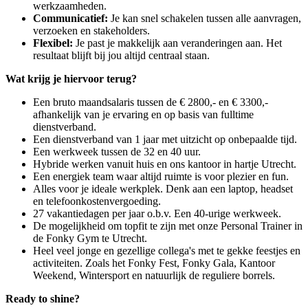
werkzaamheden.
Communicatief:
Je kan snel schakelen tussen alle aanvragen,
verzoeken en stakeholders.
Flexibel:
Je past je makkelijk aan veranderingen aan. Het
resultaat blijft bij jou altijd centraal staan.
Wat krijg je hiervoor terug?
Een bruto maandsalaris tussen de € 2800,- en € 3300,-
afhankelijk van je ervaring en op basis van fulltime
dienstverband.
Een dienstverband van 1 jaar met uitzicht op onbepaalde tijd.
Een werkweek tussen de 32 en 40 uur.
Hybride werken vanuit huis en ons kantoor in hartje Utrecht.
Een energiek team waar altijd ruimte is voor plezier en fun.
Alles voor je ideale werkplek. Denk aan een laptop, headset
en telefoonkostenvergoeding.
27 vakantiedagen per jaar o.b.v. Een 40-urige werkweek.
De mogelijkheid om topfit te zijn met onze Personal Trainer in
de Fonky Gym te Utrecht.
Heel veel jonge en gezellige collega's met te gekke feestjes en
activiteiten. Zoals het Fonky Fest, Fonky Gala, Kantoor
Weekend, Wintersport en natuurlijk de reguliere borrels.
Ready to shine?