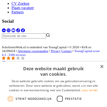
CV Zoeken
Plaats vacature
Partners
Social
ScholierenWerk.nl is onderdeel van YoungCapital • © 2026 • KvK nr:
34199418 •
Algemene voorwaarden
•
Privacy
Contact
•
YoungCapital score
4.3 - 3366 reviews
×
Deze website maakt gebruik
Inloggen als bedrijf
van cookies.
Deze website gebruikt cookies om uw gebruikerservaring te
E-mail
*
verbeteren. Door onze website te gebruiken, stemt u in met alle
cookies in overeenstemming met ons Cookiebeleid.
Lees verder
Wachtwoord
STRIKT NOODZAKELIJK
PRESTATIE
login gegevens onthouden
Wachtwoord vergeten?