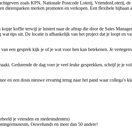
chtgevers zoals KPN, Nationale Postcode Loterij, VriendenLoterij, de 
a en dierenparken merken promoten en verkopen. Een flexibele bijbaan a
 kopje koffie terwijl je luistert naar de aftrap die door de Sales Mana
wat tips uit. De locatie is afhankelijk van het project dat je loopt en 
 van een gesprek kijk je of je wat voor hen kan betekenen. Je vertegenw
k maakt. Gedurende de dag voer je veel leuke gesprekken, schrijf je je v
e en een dosis nieuwe ervaring terug naar het pand waar collega’s klaa
beeld je vrienden en medestudenten)
Groningermuseum, Ouwehands en meer dan 50 andere!