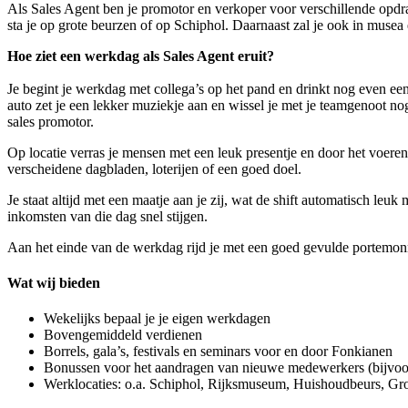
Als Sales Agent ben je promotor en verkoper voor verschillende opdra
sta je op grote beurzen of op Schiphol. Daarnaast zal je ook in muse
Hoe ziet een werkdag als Sales Agent eruit?
Je begint je werkdag met collega’s op het pand en drinkt nog even een
auto zet je een lekker muziekje aan en wissel je met je teamgenoot nog 
sales promotor.
Op locatie verras je mensen met een leuk presentje en door het voeren
verscheidene dagbladen, loterijen of een goed doel.
Je staat altijd met een maatje aan je zij, wat de shift automatisch leu
inkomsten van die dag snel stijgen.
Aan het einde van de werkdag rijd je met een goed gevulde portemonne
Wat wij bieden
Wekelijks bepaal je je eigen werkdagen
Bovengemiddeld verdienen
Borrels, gala’s, festivals en seminars voor en door Fonkianen
Bonussen voor het aandragen van nieuwe medewerkers (bijvoor
Werklocaties: o.a. Schiphol, Rijksmuseum, Huishoudbeurs, 