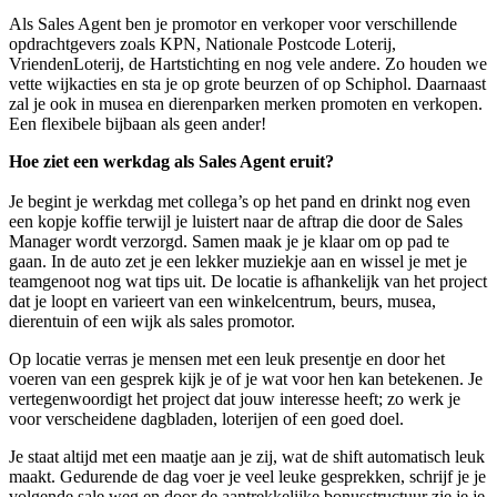
Als Sales Agent ben je promotor en verkoper voor verschillende
opdrachtgevers zoals KPN, Nationale Postcode Loterij,
VriendenLoterij, de Hartstichting en nog vele andere. Zo houden we
vette wijkacties en sta je op grote beurzen of op Schiphol. Daarnaast
zal je ook in musea en dierenparken merken promoten en verkopen.
Een flexibele bijbaan als geen ander!
Hoe ziet een werkdag als Sales Agent eruit?
Je begint je werkdag met collega’s op het pand en drinkt nog even
een kopje koffie terwijl je luistert naar de aftrap die door de Sales
Manager wordt verzorgd. Samen maak je je klaar om op pad te
gaan. In de auto zet je een lekker muziekje aan en wissel je met je
teamgenoot nog wat tips uit. De locatie is afhankelijk van het project
dat je loopt en varieert van een winkelcentrum, beurs, musea,
dierentuin of een wijk als sales promotor.
Op locatie verras je mensen met een leuk presentje en door het
voeren van een gesprek kijk je of je wat voor hen kan betekenen. Je
vertegenwoordigt het project dat jouw interesse heeft; zo werk je
voor verscheidene dagbladen, loterijen of een goed doel.
Je staat altijd met een maatje aan je zij, wat de shift automatisch leuk
maakt. Gedurende de dag voer je veel leuke gesprekken, schrijf je je
volgende sale weg en door de aantrekkelijke bonusstructuur zie je je