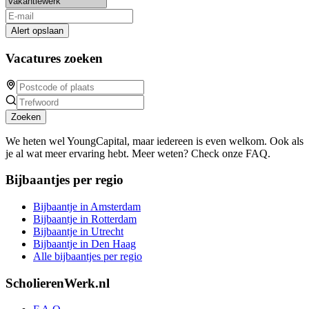
Alert opslaan
Vacatures zoeken
Zoeken
We heten wel YoungCapital, maar iedereen is even welkom. Ook als
je al wat meer ervaring hebt. Meer weten? Check onze FAQ.
Bijbaantjes per regio
Bijbaantje in Amsterdam
Bijbaantje in Rotterdam
Bijbaantje in Utrecht
Bijbaantje in Den Haag
Alle bijbaantjes per regio
ScholierenWerk.nl