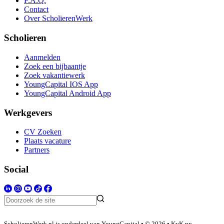
F.A.Q.
Contact
Over ScholierenWerk
Scholieren
Aanmelden
Zoek een bijbaantje
Zoek vakantiewerk
YoungCapital IOS App
YoungCapital Android App
Werkgevers
CV Zoeken
Plaats vacature
Partners
Social
ScholierenWerk.nl is onderdeel van YoungCapital • © 2026 • KvK nr: