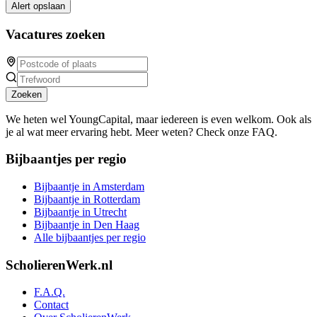
Alert opslaan
Vacatures zoeken
Zoeken
We heten wel YoungCapital, maar iedereen is even welkom. Ook als
je al wat meer ervaring hebt. Meer weten? Check onze FAQ.
Bijbaantjes per regio
Bijbaantje in Amsterdam
Bijbaantje in Rotterdam
Bijbaantje in Utrecht
Bijbaantje in Den Haag
Alle bijbaantjes per regio
ScholierenWerk.nl
F.A.Q.
Contact