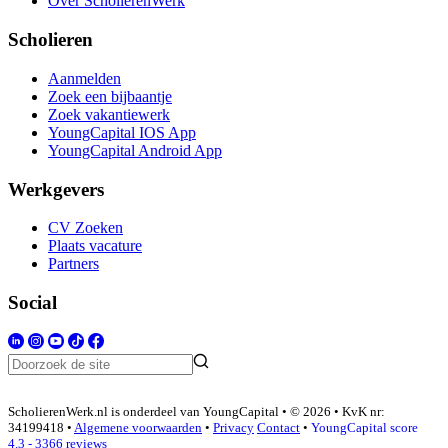
Over ScholierenWerk
Scholieren
Aanmelden
Zoek een bijbaantje
Zoek vakantiewerk
YoungCapital IOS App
YoungCapital Android App
Werkgevers
CV Zoeken
Plaats vacature
Partners
Social
ScholierenWerk.nl is onderdeel van YoungCapital • © 2026 • KvK nr:
34199418 •
Algemene voorwaarden
•
Privacy
Contact
•
YoungCapital score
4.3 - 3366 reviews