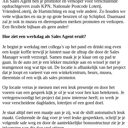
Als Sales Agent ben je promotor en verkoper voor verschillende
opdrachtgevers zoals KPN, Nationale Postcode Loterij,
VriendenLoterij, de Hartstichting en nog vele andere. Zo houden we
vette wijkacties en sta je op grote beurzen of op Schiphol. Daarnaast
zal je ook in musea en dierenparken merken promoten en verkopen.
Een flexibele bijbaan als geen ander!
Hoe ziet een werkdag als Sales Agent eruit?
Je begint je werkdag met collega’s op het pand en drinkt nog even
een kopje koffie terwijl je luistert naar de aftrap die door de Sales
Manager wordt verzorgd. Samen maak je je klaar om op pad te
gaan. In de auto zet je een lekker muziekje aan en wissel je met je
teamgenoot nog wat tips uit. De locatie is afhankelijk van het project
dat je loopt en varieert van een winkelcentrum, beurs, musea,
dierentuin of een wijk als sales promotor.
Op locatie verras je mensen met een leuk presentje en door het
voeren van een gesprek kijk je of je wat voor hen kan betekenen. Je
vertegenwoordigt het project dat jouw interesse heeft; zo werk je
voor verscheidene dagbladen, loterijen of een goed doel.
Je staat altijd met een maatje aan je zij, wat de shift automatisch leuk
maakt. Gedurende de dag voer je veel leuke gesprekken, schrijf je je
volgende sale weg en door de aantrekkelijke bonusstructuur zie je je
inkomsten van die dag snel stijgen.