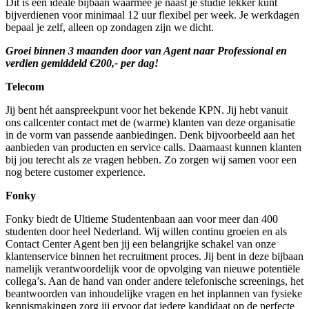
Dit is een ideale bijbaan waarmee je naast je studie lekker kunt
bijverdienen voor minimaal 12 uur flexibel per week. Je werkdagen
bepaal je zelf, alleen op zondagen zijn we dicht.
Groei binnen 3 maanden door van Agent naar Professional en
verdien gemiddeld €200,- per dag!
Telecom
Jij bent hét aanspreekpunt voor het bekende KPN. Jij hebt vanuit
ons callcenter contact met de (warme) klanten van deze organisatie
in de vorm van passende aanbiedingen. Denk bijvoorbeeld aan het
aanbieden van producten en service calls. Daarnaast kunnen klanten
bij jou terecht als ze vragen hebben. Zo zorgen wij samen voor een
nog betere customer experience.
Fonky
Fonky biedt de Ultieme Studentenbaan aan voor meer dan 400
studenten door heel Nederland. Wij willen continu groeien en als
Contact Center Agent ben jij een belangrijke schakel van onze
klantenservice binnen het recruitment proces. Jij bent in deze bijbaan
namelijk verantwoordelijk voor de opvolging van nieuwe potentiële
collega’s. Aan de hand van onder andere telefonische screenings, het
beantwoorden van inhoudelijke vragen en het inplannen van fysieke
kennismakingen zorg jij ervoor dat iedere kandidaat op de perfecte