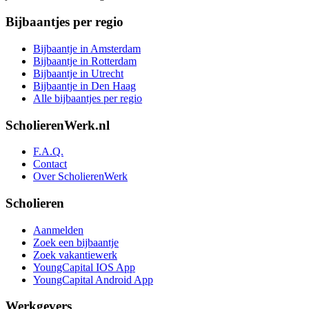
Bijbaantjes per regio
Bijbaantje in Amsterdam
Bijbaantje in Rotterdam
Bijbaantje in Utrecht
Bijbaantje in Den Haag
Alle bijbaantjes per regio
ScholierenWerk.nl
F.A.Q.
Contact
Over ScholierenWerk
Scholieren
Aanmelden
Zoek een bijbaantje
Zoek vakantiewerk
YoungCapital IOS App
YoungCapital Android App
Werkgevers