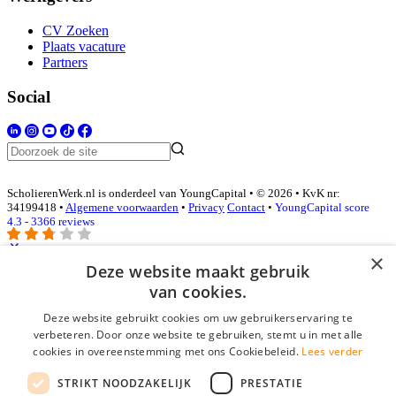
CV Zoeken
Plaats vacature
Partners
Social
ScholierenWerk.nl is onderdeel van YoungCapital • © 2026 • KvK nr:
34199418 •
Algemene voorwaarden
•
Privacy
Contact
•
YoungCapital score
4.3 - 3366 reviews
×
Deze website maakt gebruik
Inloggen als bedrijf
van cookies.
Deze website gebruikt cookies om uw gebruikerservaring te
E-mail
*
verbeteren. Door onze website te gebruiken, stemt u in met alle
cookies in overeenstemming met ons Cookiebeleid.
Lees verder
Wachtwoord
STRIKT NOODZAKELIJK
PRESTATIE
login gegevens onthouden