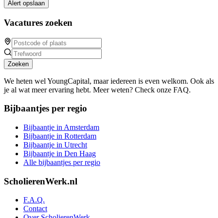
Alert opslaan
Vacatures zoeken
Zoeken
We heten wel YoungCapital, maar iedereen is even welkom. Ook als
je al wat meer ervaring hebt. Meer weten? Check onze FAQ.
Bijbaantjes per regio
Bijbaantje in Amsterdam
Bijbaantje in Rotterdam
Bijbaantje in Utrecht
Bijbaantje in Den Haag
Alle bijbaantjes per regio
ScholierenWerk.nl
F.A.Q.
Contact
Over ScholierenWerk