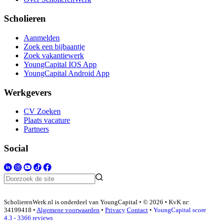
Scholieren
Aanmelden
Zoek een bijbaantje
Zoek vakantiewerk
YoungCapital IOS App
YoungCapital Android App
Werkgevers
CV Zoeken
Plaats vacature
Partners
Social
ScholierenWerk.nl is onderdeel van YoungCapital • © 2026 • KvK nr:
34199418 •
Algemene voorwaarden
•
Privacy
Contact
•
YoungCapital score
4.3 - 3366 reviews