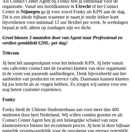
Als Contact Center Agent bij Fonky ben jij onmisbaar voor de
organisatie. Vanaf ons hoofdkantoor in
Utrecht
of het Contact
Center in
Nijmegen
ga jij voor zowel Fonky als KPN aan de slag.
Dit is een ideale bijbaan waarmee je naast je studie lekker kunt
bijverdienen voor minimaal 12 uur flexibel per week. Je werkdagen
bepaal je zelf, alleen op zondagen zijn we dicht.
Groei binnen 3 maanden door van Agent naar Professional en
verdien gemiddeld €200,- per dag!
Telecom
Jij bent hét aanspreekpunt voor het bekende KPN. Jij hebt vanuit
ons callcenter contact met de (warme) klanten van deze organisatie
in de vorm van passende aanbiedingen. Denk bijvoorbeeld aan het
aanbieden van producten en service calls. Daarnaast kunnen klanten
bij jou terecht als ze vragen hebben. Zo zorgen wij samen voor een
nog betere customer experience.
Fonky
Fonky biedt de Ultieme Studentenbaan aan voor meer dan 400
studenten door heel Nederland. Wij willen continu groeien en als
Contact Center Agent ben jij een belangrijke schakel van onze
klantenservice binnen het recruitment proces. Jij bent in deze bijbaan
namelijk verantwoordelijk voor de opvolging van nieuwe potentiële