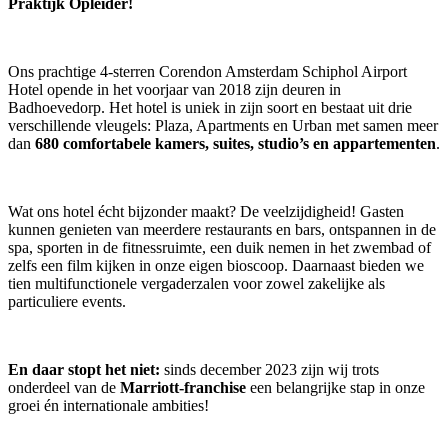
Praktijk Opleider!
Ons prachtige 4-sterren Corendon Amsterdam Schiphol Airport
Hotel opende in het voorjaar van 2018 zijn deuren in
Badhoevedorp. Het hotel is uniek in zijn soort en bestaat uit drie
verschillende vleugels: Plaza, Apartments en Urban met samen meer
dan
680 comfortabele kamers, suites, studio’s en appartementen
.
Wat ons hotel écht bijzonder maakt? De veelzijdigheid! Gasten
kunnen genieten van meerdere restaurants en bars, ontspannen in de
spa, sporten in de fitnessruimte, een duik nemen in het zwembad of
zelfs een film kijken in onze eigen bioscoop. Daarnaast bieden we
tien multifunctionele vergaderzalen voor zowel zakelijke als
particuliere events.
En daar stopt het niet:
sinds december 2023 zijn wij trots
onderdeel van de
Marriott-franchise
een belangrijke stap in onze
groei én internationale ambities!