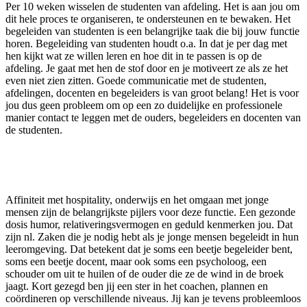
Per 10 weken wisselen de studenten van afdeling. Het is aan jou om
dit hele proces te organiseren, te ondersteunen en te bewaken. Het
begeleiden van studenten is een belangrijke taak die bij jouw functie
horen. Begeleiding van studenten houdt o.a. In dat je per dag met
hen kijkt wat ze willen leren en hoe dit in te passen is op de
afdeling. Je gaat met hen de stof door en je motiveert ze als ze het
even niet zien zitten. Goede communicatie met de studenten,
afdelingen, docenten en begeleiders is van groot belang! Het is voor
jou dus geen probleem om op een zo duidelijke en professionele
manier contact te leggen met de ouders, begeleiders en docenten van
de studenten.
Affiniteit met hospitality, onderwijs en het omgaan met jonge
mensen zijn de belangrijkste pijlers voor deze functie. Een gezonde
dosis humor, relativeringsvermogen en geduld kenmerken jou. Dat
zijn nl. Zaken die je nodig hebt als je jonge mensen begeleidt in hun
leeromgeving. Dat betekent dat je soms een beetje begeleider bent,
soms een beetje docent, maar ook soms een psycholoog, een
schouder om uit te huilen of de ouder die ze de wind in de broek
jaagt. Kort gezegd ben jij een ster in het coachen, plannen en
coördineren op verschillende niveaus. Jij kan je tevens probleemloos