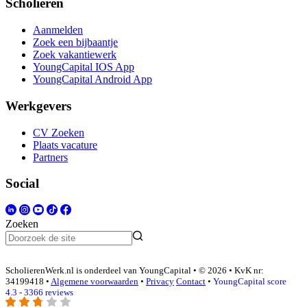
Scholieren
Aanmelden
Zoek een bijbaantje
Zoek vakantiewerk
YoungCapital IOS App
YoungCapital Android App
Werkgevers
CV Zoeken
Plaats vacature
Partners
Social
Zoeken
ScholierenWerk.nl is onderdeel van YoungCapital • © 2026 • KvK nr:
34199418 •
Algemene voorwaarden
•
Privacy
Contact
•
YoungCapital score
4.3 - 3366 reviews