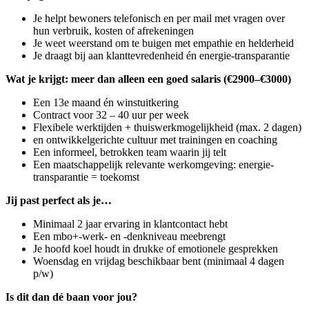
Je helpt bewoners telefonisch en per mail met vragen over
hun verbruik, kosten of afrekeningen
Je weet weerstand om te buigen met empathie en helderheid
Je draagt bij aan klanttevredenheid én energie-transparantie
Wat je krijgt: meer dan alleen een goed salaris (€2900–€3000)
Een 13e maand én winstuitkering
Contract voor 32 – 40 uur per week
Flexibele werktijden + thuiswerkmogelijkheid (max. 2 dagen)
en ontwikkelgerichte cultuur met trainingen en coaching
Een informeel, betrokken team waarin jij telt
Een maatschappelijk relevante werkomgeving: energie-
transparantie = toekomst
Jij past perfect als je…
Minimaal 2 jaar ervaring in klantcontact hebt
Een mbo+-werk- en -denkniveau meebrengt
Je hoofd koel houdt in drukke of emotionele gesprekken
Woensdag en vrijdag beschikbaar bent (minimaal 4 dagen
p/w)
Is dit dan dé baan voor jou?