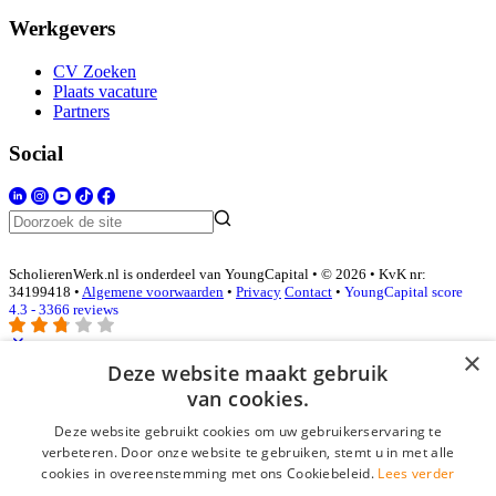
Werkgevers
CV Zoeken
Plaats vacature
Partners
Social
ScholierenWerk.nl is onderdeel van YoungCapital • © 2026 • KvK nr:
34199418 •
Algemene voorwaarden
•
Privacy
Contact
•
YoungCapital score
4.3 - 3366 reviews
×
Deze website maakt gebruik
Inloggen als bedrijf
van cookies.
Deze website gebruikt cookies om uw gebruikerservaring te
E-mail
*
verbeteren. Door onze website te gebruiken, stemt u in met alle
cookies in overeenstemming met ons Cookiebeleid.
Lees verder
Wachtwoord