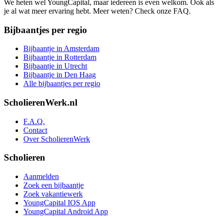
We heten wel YoungCapital, maar iedereen is even welkom. Ook als
je al wat meer ervaring hebt. Meer weten? Check onze FAQ.
Bijbaantjes per regio
Bijbaantje in Amsterdam
Bijbaantje in Rotterdam
Bijbaantje in Utrecht
Bijbaantje in Den Haag
Alle bijbaantjes per regio
ScholierenWerk.nl
F.A.Q.
Contact
Over ScholierenWerk
Scholieren
Aanmelden
Zoek een bijbaantje
Zoek vakantiewerk
YoungCapital IOS App
YoungCapital Android App