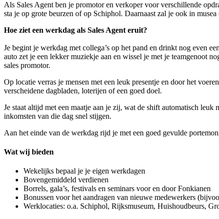
Als Sales Agent ben je promotor en verkoper voor verschillende opdra
sta je op grote beurzen of op Schiphol. Daarnaast zal je ook in muse
Hoe ziet een werkdag als Sales Agent eruit?
Je begint je werkdag met collega’s op het pand en drinkt nog even een
auto zet je een lekker muziekje aan en wissel je met je teamgenoot nog 
sales promotor.
Op locatie verras je mensen met een leuk presentje en door het voeren
verscheidene dagbladen, loterijen of een goed doel.
Je staat altijd met een maatje aan je zij, wat de shift automatisch leu
inkomsten van die dag snel stijgen.
Aan het einde van de werkdag rijd je met een goed gevulde portemonne
Wat wij bieden
Wekelijks bepaal je je eigen werkdagen
Bovengemiddeld verdienen
Borrels, gala’s, festivals en seminars voor en door Fonkianen
Bonussen voor het aandragen van nieuwe medewerkers (bijvoor
Werklocaties: o.a. Schiphol, Rijksmuseum, Huishoudbeurs, 