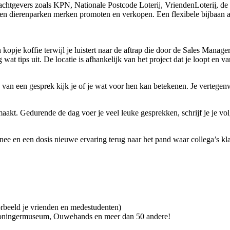
chtgevers zoals KPN, Nationale Postcode Loterij, VriendenLoterij, de 
a en dierenparken merken promoten en verkopen. Een flexibele bijbaan a
 kopje koffie terwijl je luistert naar de aftrap die door de Sales Mana
wat tips uit. De locatie is afhankelijk van het project dat je loopt en 
 van een gesprek kijk je of je wat voor hen kan betekenen. Je vertegenw
k maakt. Gedurende de dag voer je veel leuke gesprekken, schrijf je je v
e en een dosis nieuwe ervaring terug naar het pand waar collega’s klaa
beeld je vrienden en medestudenten)
Groningermuseum, Ouwehands en meer dan 50 andere!