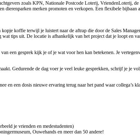
chtgevers zoals KPN, Nationale Postcode Loterij, VriendenLoterij, de 
a en dierenparken merken promoten en verkopen. Een flexibele bijbaan a
 kopje koffie terwijl je luistert naar de aftrap die door de Sales Mana
wat tips uit. De locatie is afhankelijk van het project dat je loopt en 
 van een gesprek kijk je of je wat voor hen kan betekenen. Je vertegenw
k maakt. Gedurende de dag voer je veel leuke gesprekken, schrijf je je v
e en een dosis nieuwe ervaring terug naar het pand waar collega’s klaa
beeld je vrienden en medestudenten)
Groningermuseum, Ouwehands en meer dan 50 andere!