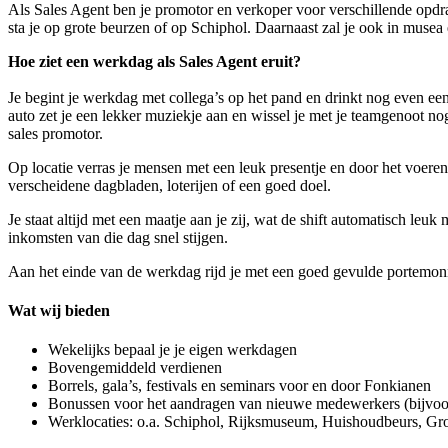
Als Sales Agent ben je promotor en verkoper voor verschillende opdra
sta je op grote beurzen of op Schiphol. Daarnaast zal je ook in muse
Hoe ziet een werkdag als Sales Agent eruit?
Je begint je werkdag met collega’s op het pand en drinkt nog even een
auto zet je een lekker muziekje aan en wissel je met je teamgenoot nog 
sales promotor.
Op locatie verras je mensen met een leuk presentje en door het voeren
verscheidene dagbladen, loterijen of een goed doel.
Je staat altijd met een maatje aan je zij, wat de shift automatisch leu
inkomsten van die dag snel stijgen.
Aan het einde van de werkdag rijd je met een goed gevulde portemonne
Wat wij bieden
Wekelijks bepaal je je eigen werkdagen
Bovengemiddeld verdienen
Borrels, gala’s, festivals en seminars voor en door Fonkianen
Bonussen voor het aandragen van nieuwe medewerkers (bijvoor
Werklocaties: o.a. Schiphol, Rijksmuseum, Huishoudbeurs, 