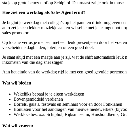
sta je op grote beurzen of op Schiphol. Daarnaast zal je ook in muse
Hoe ziet een werkdag als Sales Agent eruit?
Je begint je werkdag met collega’s op het pand en drinkt nog even een
auto zet je een lekker muziekje aan en wissel je met je teamgenoot nog 
sales promotor.
Op locatie verras je mensen met een leuk presentje en door het voeren
verscheidene dagbladen, loterijen of een goed doel.
Je staat altijd met een maatje aan je zij, wat de shift automatisch leu
inkomsten van die dag snel stijgen.
Aan het einde van de werkdag rijd je met een goed gevulde portemonne
Wat wij bieden
Wekelijks bepaal je je eigen werkdagen
Bovengemiddeld verdienen
Borrels, gala’s, festivals en seminars voor en door Fonkianen
Bonussen voor het aandragen van nieuwe medewerkers (bijvoor
Werklocaties: o.a. Schiphol, Rijksmuseum, Huishoudbeurs, 
Wat wij vragen: