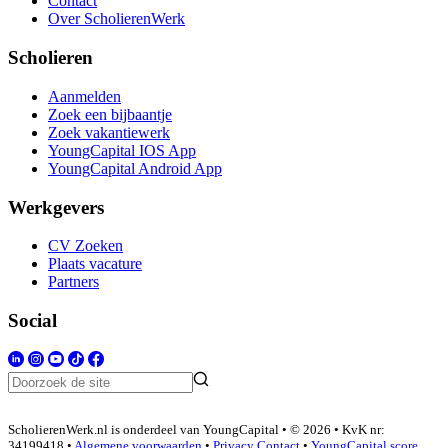
Contact
Over ScholierenWerk
Scholieren
Aanmelden
Zoek een bijbaantje
Zoek vakantiewerk
YoungCapital IOS App
YoungCapital Android App
Werkgevers
CV Zoeken
Plaats vacature
Partners
Social
ScholierenWerk.nl is onderdeel van YoungCapital • © 2026 • KvK nr:
34199418 •
Algemene voorwaarden
•
Privacy
Contact
•
YoungCapital score