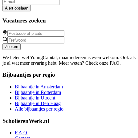
Alert opslaan
Vacatures zoeken
Zoeken
We heten wel YoungCapital, maar iedereen is even welkom. Ook als
je al wat meer ervaring hebt. Meer weten? Check onze FAQ.
Bijbaantjes per regio
Bijbaantje in Amsterdam
Bijbaantje in Rotterdam
Bijbaantje in Utrecht
Bijbaantje in Den Haag
Alle bijbaantjes per regio
ScholierenWerk.nl
F.A.Q.