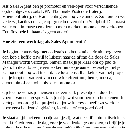
Als Sales Agent ben je promotor en verkoper voor verschillende
opdrachtgevers zoals KPN, Nationale Postcode Loterij,
VriendenLoterij, de Hartstichting en nog vele andere. Zo houden we
vette wijkacties en sta je op grote beurzen of op Schiphol. Daarnaast
zal je ook in musea en dierenparken merken promoten en verkopen.
Een flexibele bijbaan als geen ander!
Hoe ziet een werkdag als Sales Agent eruit?
Je begint je werkdag met collega’s op het pand en drinkt nog even
een kopje koffie terwijl je luistert naar de aftrap die door de Sales
Manager wordt verzorgd. Samen maak je je klaar om op pad te
gaan. In de auto zet je een lekker muziekje aan en wissel je met je
teamgenoot nog wat tips uit. De locatie is afhankelijk van het project
dat je loopt en varieert van een winkelcentrum, beurs, musea,
dierentuin of een wijk als sales promotor.
Op locatie verras je mensen met een leuk presentje en door het
voeren van een gesprek kijk je of je wat voor hen kan betekenen. Je
vertegenwoordigt het project dat jouw interesse heeft; zo werk je
voor verscheidene dagbladen, loterijen of een goed doel.
Je staat altijd met een maatje aan je zij, wat de shift automatisch leuk
maakt. Gedurende de dag voer je veel leuke gesprekken, schrijf je je
volgende sale weg en door de aantrekkelijke bonusstructuur zie je je