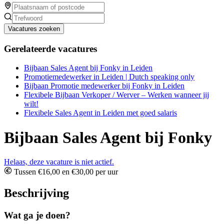
Vacatures zoeken
Gerelateerde vacatures
Bijbaan Sales Agent bij Fonky in Leiden
Promotiemedewerker in Leiden | Dutch speaking only
Bijbaan Promotie medewerker bij Fonky in Leiden
Flexibele Bijbaan Verkoper / Werver – Werken wanneer jij
wilt!
Flexibele Sales Agent in Leiden met goed salaris
Bijbaan Sales Agent bij Fonky
Helaas, deze vacature is niet actief.
Tussen €16,00 en €30,00 per uur
Beschrijving
Wat ga je doen?