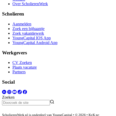
Over ScholierenWerk
Scholieren
Aanmelden
Zoek een bijbaantje
Zoek vakantiewerk
YoungCapital IOS App
YoungCapital Android App
Werkgevers
CV Zoeken
Plaats vacature
Partners
Social
Zoeken
ScholierenWerk.nl is onderdeel van YoungCapital • © 2026 • KvK nr: