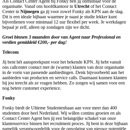
Als Contact Center Agent bij Fonky ben jij onmisbaar voor de
organisatie. Vanaf ons hoofdkantoor in
Utrecht
of het Contact
Center in
Nijmegen
ga jij voor zowel Fonky als KPN aan de slag.
Dit is een ideale bijbaan waarmee je naast je studie lekker kunt
bijverdienen voor minimaal 12 uur flexibel per week. Je werkdagen
bepaal je zelf, alleen op zondagen zijn we dicht.
Groei binnen 3 maanden door van Agent naar Professional en
verdien gemiddeld €200,- per dag!
Telecom
Jij bent hét aanspreekpunt voor het bekende KPN. Jij hebt vanuit
ons callcenter contact met de (warme) klanten van deze organisatie
in de vorm van passende aanbiedingen. Denk bijvoorbeeld aan het
aanbieden van producten en service calls. Daarnaast kunnen klanten
bij jou terecht als ze vragen hebben. Zo zorgen wij samen voor een
nog betere customer experience.
Fonky
Fonky biedt de Ultieme Studentenbaan aan voor meer dan 400
studenten door heel Nederland. Wij willen continu groeien en als
Contact Center Agent ben jij een belangrijke schakel van onze
klantenservice binnen het recruitment proces. Jij bent in deze bijbaan
namelijk verantwoordelijk voor de opvolging van nieuwe potentiële