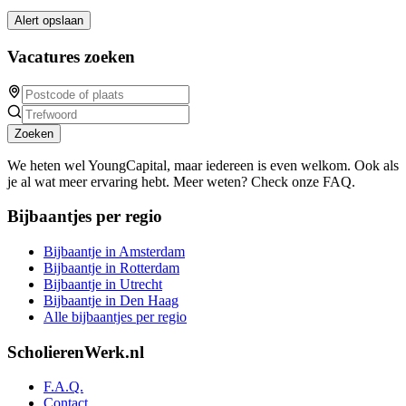
Alert opslaan
Vacatures zoeken
Zoeken
We heten wel YoungCapital, maar iedereen is even welkom. Ook als
je al wat meer ervaring hebt. Meer weten? Check onze FAQ.
Bijbaantjes per regio
Bijbaantje in Amsterdam
Bijbaantje in Rotterdam
Bijbaantje in Utrecht
Bijbaantje in Den Haag
Alle bijbaantjes per regio
ScholierenWerk.nl
F.A.Q.
Contact