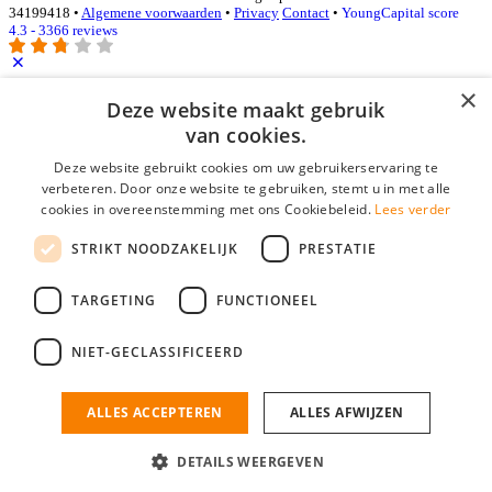
34199418 •
Algemene voorwaarden
•
Privacy
Contact
•
YoungCapital score
4.3 - 3366 reviews
×
Deze website maakt gebruik
Inloggen als bedrijf
van cookies.
E-mail
*
Deze website gebruikt cookies om uw gebruikerservaring te
verbeteren. Door onze website te gebruiken, stemt u in met alle
cookies in overeenstemming met ons Cookiebeleid.
Lees verder
Wachtwoord
STRIKT NOODZAKELIJK
PRESTATIE
login gegevens onthouden
Wachtwoord vergeten?
login
TARGETING
FUNCTIONEEL
Bedrijf aanmelden
NIET-GECLASSIFICEERD
Na het aanmelden kun je meteen je vacature plaatsen en heb je je
nieuwe collega/werknemer zo gevonden!
ALLES ACCEPTEREN
ALLES AFWIJZEN
Heb je nog geen gratis bedrijfsprofiel?
DETAILS WEERGEVEN
Bedrijf aanmelden