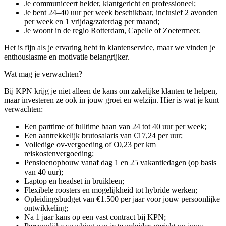
Je communiceert helder, klantgericht en professioneel;
Je bent 24–40 uur per week beschikbaar, inclusief 2 avonden
per week en 1 vrijdag/zaterdag per maand;
Je woont in de regio Rotterdam, Capelle of Zoetermeer.
Het is fijn als je ervaring hebt in klantenservice, maar we vinden je
enthousiasme en motivatie belangrijker.
Wat mag je verwachten?
Bij KPN krijg je niet alleen de kans om zakelijke klanten te helpen,
maar investeren ze ook in jouw groei en welzijn. Hier is wat je kunt
verwachten:
Een parttime of fulltime baan van 24 tot 40 uur per week;
Een aantrekkelijk brutosalaris van €17,24 per uur;
Volledige ov-vergoeding of €0,23 per km
reiskostenvergoeding;
Pensioenopbouw vanaf dag 1 en 25 vakantiedagen (op basis
van 40 uur);
Laptop en headset in bruikleen;
Flexibele roosters en mogelijkheid tot hybride werken;
Opleidingsbudget van €1.500 per jaar voor jouw persoonlijke
ontwikkeling;
Na 1 jaar kans op een vast contract bij KPN;