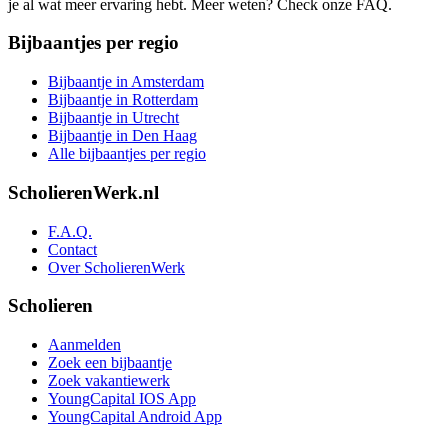
je al wat meer ervaring hebt. Meer weten? Check onze FAQ.
Bijbaantjes per regio
Bijbaantje in Amsterdam
Bijbaantje in Rotterdam
Bijbaantje in Utrecht
Bijbaantje in Den Haag
Alle bijbaantjes per regio
ScholierenWerk.nl
F.A.Q.
Contact
Over ScholierenWerk
Scholieren
Aanmelden
Zoek een bijbaantje
Zoek vakantiewerk
YoungCapital IOS App
YoungCapital Android App