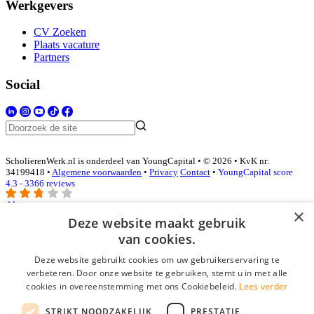
Werkgevers
CV Zoeken
Plaats vacature
Partners
Social
ScholierenWerk.nl is onderdeel van YoungCapital • © 2026 • KvK nr:
34199418 •
Algemene voorwaarden
•
Privacy
Contact
•
YoungCapital score
4.3 - 3366 reviews
×
Deze website maakt gebruik
Inloggen als bedrijf
van cookies.
Deze website gebruikt cookies om uw gebruikerservaring te
E-mail
*
verbeteren. Door onze website te gebruiken, stemt u in met alle
cookies in overeenstemming met ons Cookiebeleid.
Lees verder
Wachtwoord
STRIKT NOODZAKELIJK
PRESTATIE