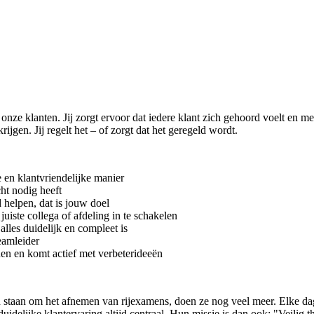
onze klanten. Jij zorgt ervoor dat iedere klant zich gehoord voelt en m
krijgen. Jij regelt het – of zorgt dat het geregeld wordt.
 en klantvriendelijke manier
cht nodig heeft
d helpen, dat is jouw doel
juiste collega of afdeling in te schakelen
 alles duidelijk en compleet is
teamleider
en en komt actief met verbeterideeën
taan om het afnemen van rijexamens, doen ze nog veel meer. Elke dag b
 duidelijke klantervaring altijd centraal. Hun missie is dan ook: "Veili