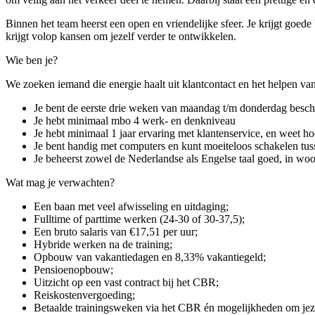
Binnen het team heerst een open en vriendelijke sfeer. Je krijgt goede
krijgt volop kansen om jezelf verder te ontwikkelen.
Wie ben je?
We zoeken iemand die energie haalt uit klantcontact en het helpen van
Je bent de eerste drie weken van maandag t/m donderdag besc
Je hebt minimaal mbo 4 werk- en denkniveau
Je hebt minimaal 1 jaar ervaring met klantenservice, en weet ho
Je bent handig met computers en kunt moeiteloos schakelen tu
Je beheerst zowel de Nederlandse als Engelse taal goed, in woo
Wat mag je verwachten?
Een baan met veel afwisseling en uitdaging;
Fulltime of parttime werken (24-30 of 30-37,5);
Een bruto salaris van €17,51 per uur;
Hybride werken na de training;
Opbouw van vakantiedagen en 8,33% vakantiegeld;
Pensioenopbouw;
Uitzicht op een vast contract bij het CBR;
Reiskostenvergoeding;
Betaalde trainingsweken via het CBR én mogelijkheden om jeze