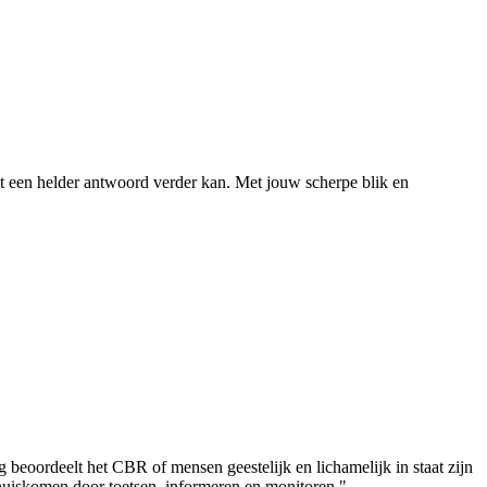
et een helder antwoord verder kan. Met jouw scherpe blik en
eoordeelt het CBR of mensen geestelijk en lichamelijk in staat zijn
g thuiskomen door toetsen, informeren en monitoren."