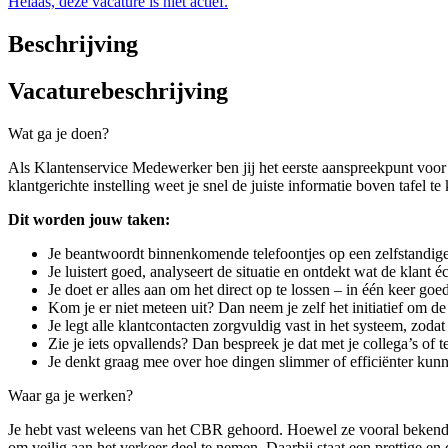
Helaas, deze vacature is niet actief.
Beschrijving
Vacaturebeschrijving
Wat ga je doen?
Als Klantenservice Medewerker ben jij het eerste aanspreekpunt voor 
klantgerichte instelling weet je snel de juiste informatie boven tafel te 
Dit worden jouw taken:
Je beantwoordt binnenkomende telefoontjes op een zelfstandige
Je luistert goed, analyseert de situatie en ontdekt wat de klant é
Je doet er alles aan om het direct op te lossen – in één keer goe
Kom je er niet meteen uit? Dan neem je zelf het initiatief om de 
Je legt alle klantcontacten zorgvuldig vast in het systeem, zodat
Zie je iets opvallends? Dan bespreek je dat met je collega’s of 
Je denkt graag mee over hoe dingen slimmer of efficiënter kunn
Waar ga je werken?
Je hebt vast weleens van het CBR gehoord. Hoewel ze vooral bekend s
om veilig aan het verkeer deel te nemen. Daarbij staat een prettige en