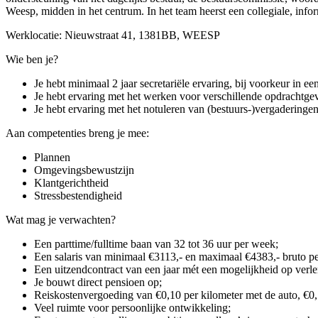
Weesp, midden in het centrum. In het team heerst een collegiale, inf
Werklocatie: Nieuwstraat 41, 1381BB, WEESP
Wie ben je?
Je hebt minimaal 2 jaar secretariële ervaring, bij voorkeur in e
Je hebt ervaring met het werken voor verschillende opdrachtgev
Je hebt ervaring met het notuleren van (bestuurs-)vergaderingen
Aan competenties breng je mee:
Plannen
Omgevingsbewustzijn
Klantgerichtheid
Stressbestendigheid
Wat mag je verwachten?
Een parttime/fulltime baan van 32 tot 36 uur per week;
Een salaris van minimaal €3113,- en maximaal €4383,- bruto pe
Een uitzendcontract van een jaar mét een mogelijkheid op verl
Je bouwt direct pensioen op;
Reiskostenvergoeding van €0,10 per kilometer met de auto, €0,
Veel ruimte voor persoonlijke ontwikkeling;