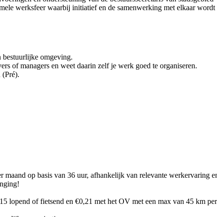
ormele werksfeer waarbij initiatief en de samenwerking met elkaar word
en bestuurlijke omgeving.
ers of managers en weet daarin zelf je werk goed te organiseren.
 (Pré).
r maand op basis van 36 uur, afhankelijk van relevante werkervaring en
enging!
15 lopend of fietsend en €0,21 met het OV met een max van 45 km per 