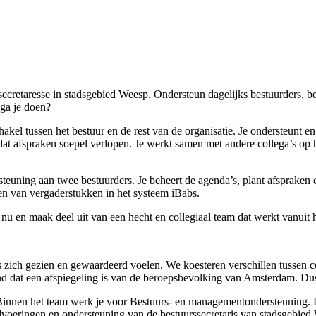
secretaresse in stadsgebied Weesp. Ondersteun dagelijks bestuurders, b
ga je doen?
akel tussen het bestuur en de rest van de organisatie. Je ondersteunt 
dat afspraken soepel verlopen. Je werkt samen met andere collega’s op 
euning aan twee bestuurders. Je beheert de agenda’s, plant afspraken en 
tten van vergaderstukken in het systeem iBabs.
n nu en maak deel uit van een hecht en collegiaal team dat werkt vanui
 zich gezien en gewaardeerd voelen. We koesteren verschillen tussen col
and dat een afspiegeling is van de beroepsbevolking van Amsterdam. Dus
Binnen het team werk je voor Bestuurs- en managementondersteuning. Di
dvoeringen en ondersteuning van de bestuurssecretaris van stadsgebie