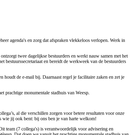
eheer agenda's en zorg dat afspraken vlekkeloos verlopen. Werk in
en ontzorgt twee dagelijkse bestuurders en werkt nauw samen met het
het bestuurssecretariaat en bereidt de werkweek van de bestuurders
houdt de e-mail bij. Daarnaast regel je facilitaire zaken en zet je
t het prachtige monumentale stadhuis van Weesp.
lega’s, al die verschillen zorgen voor betere resultaten voor onze
 wie jij ook bent: bij ons ben je van harte welkom!
t team (7 collega's) is verantwoordelijk voor advisering en
d Weesp. Dat doen we vanuit het prachtige monumentale stadhuis van