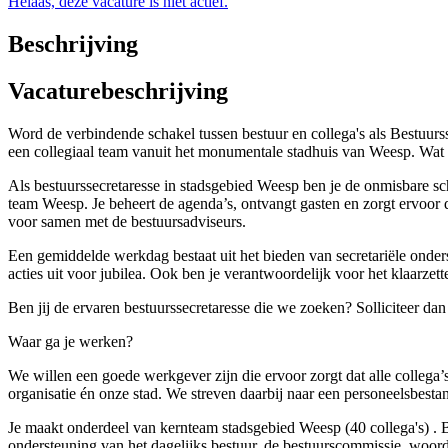
Helaas, deze vacature is niet actief.
Beschrijving
Vacaturebeschrijving
Word de verbindende schakel tussen bestuur en collega's als Bestuurs
een collegiaal team vanuit het monumentale stadhuis van Weesp. Wat 
Als bestuurssecretaresse in stadsgebied Weesp ben je de onmisbare sch
team Weesp. Je beheert de agenda’s, ontvangt gasten en zorgt ervoor 
voor samen met de bestuursadviseurs.
Een gemiddelde werkdag bestaat uit het bieden van secretariële onderst
acties uit voor jubilea. Ook ben je verantwoordelijk voor het klaarze
Ben jij de ervaren bestuurssecretaresse die we zoeken? Solliciteer da
Waar ga je werken?
We willen een goede werkgever zijn die ervoor zorgt dat alle collega’s
organisatie én onze stad. We streven daarbij naar een personeelsbest
Je maakt onderdeel van kernteam stadsgebied Weesp (40 collega's) . 
ondersteuning van het dagelijks bestuur, de bestuurscommissie, woor