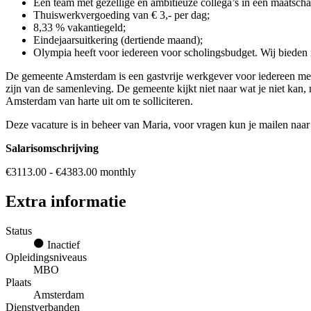
Een team met gezellige en ambitieuze collega’s in een maatschap
Thuiswerkvergoeding van € 3,- per dag;
8,33 % vakantiegeld;
Eindejaarsuitkering (dertiende maand);
Olympia heeft voor iedereen voor scholingsbudget. Wij bieden
De gemeente Amsterdam is een gastvrije werkgever voor iedereen me
zijn van de samenleving. De gemeente kijkt niet naar wat je niet kan,
Amsterdam van harte uit om te solliciteren.
Deze vacature is in beheer van Maria, voor vragen kun je mailen na
Salarisomschrijving
€3113.00 - €4383.00 monthly
Extra informatie
Status
Inactief
Opleidingsniveaus
MBO
Plaats
Amsterdam
Dienstverbanden