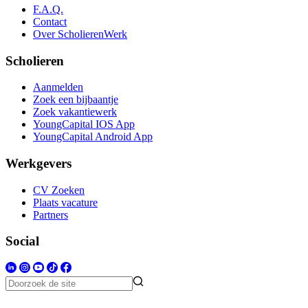
F.A.Q.
Contact
Over ScholierenWerk
Scholieren
Aanmelden
Zoek een bijbaantje
Zoek vakantiewerk
YoungCapital IOS App
YoungCapital Android App
Werkgevers
CV Zoeken
Plaats vacature
Partners
Social