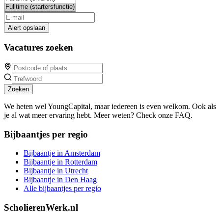
Alert opslaan
Vacatures zoeken
Zoeken
We heten wel YoungCapital, maar iedereen is even welkom. Ook als
je al wat meer ervaring hebt. Meer weten? Check onze FAQ.
Bijbaantjes per regio
Bijbaantje in Amsterdam
Bijbaantje in Rotterdam
Bijbaantje in Utrecht
Bijbaantje in Den Haag
Alle bijbaantjes per regio
ScholierenWerk.nl