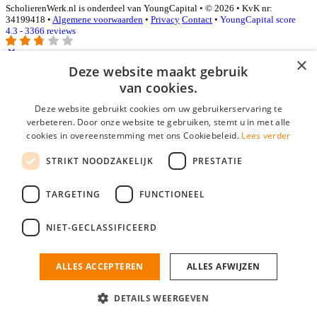
ScholierenWerk.nl is onderdeel van YoungCapital • © 2026 • KvK nr:
34199418 •
Algemene voorwaarden
•
Privacy
Contact
•
YoungCapital score
4.3 - 3366 reviews
×
Deze website maakt gebruik
Inloggen als bedrijf
van cookies.
Deze website gebruikt cookies om uw gebruikerservaring te
E-mail
*
verbeteren. Door onze website te gebruiken, stemt u in met alle
cookies in overeenstemming met ons Cookiebeleid.
Lees verder
Wachtwoord
STRIKT NOODZAKELIJK
PRESTATIE
login gegevens onthouden
Wachtwoord vergeten?
login
TARGETING
FUNCTIONEEL
Bedrijf aanmelden
NIET-GECLASSIFICEERD
Na het aanmelden kun je meteen je vacature plaatsen en heb je je
nieuwe collega/werknemer zo gevonden!
ALLES ACCEPTEREN
ALLES AFWIJZEN
Heb je nog geen gratis bedrijfsprofiel?
DETAILS WEERGEVEN
Bedrijf aanmelden