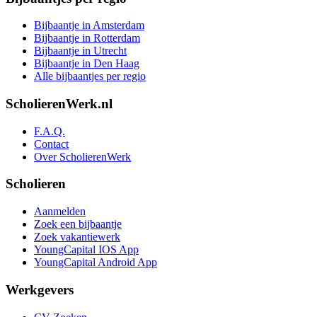
Bijbaantje in Amsterdam
Bijbaantje in Rotterdam
Bijbaantje in Utrecht
Bijbaantje in Den Haag
Alle bijbaantjes per regio
ScholierenWerk.nl
F.A.Q.
Contact
Over ScholierenWerk
Scholieren
Aanmelden
Zoek een bijbaantje
Zoek vakantiewerk
YoungCapital IOS App
YoungCapital Android App
Werkgevers