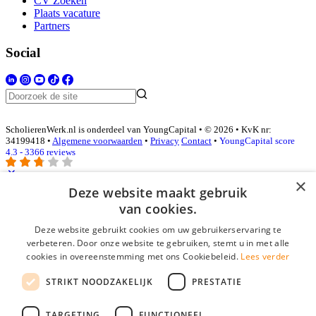
CV Zoeken
Plaats vacature
Partners
Social
ScholierenWerk.nl is onderdeel van YoungCapital • © 2026 • KvK nr:
34199418 •
Algemene voorwaarden
•
Privacy
Contact
•
YoungCapital score
4.3 - 3366 reviews
×
Deze website maakt gebruik
Inloggen als bedrijf
van cookies.
Deze website gebruikt cookies om uw gebruikerservaring te
E-mail
*
verbeteren. Door onze website te gebruiken, stemt u in met alle
cookies in overeenstemming met ons Cookiebeleid.
Lees verder
Wachtwoord
STRIKT NOODZAKELIJK
PRESTATIE
login gegevens onthouden
Wachtwoord vergeten?
login
TARGETING
FUNCTIONEEL