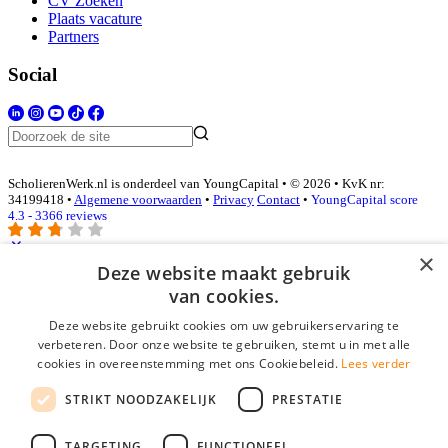
CV Zoeken
Plaats vacature
Partners
Social
ScholierenWerk.nl is onderdeel van YoungCapital • © 2026 • KvK nr:
34199418 •
Algemene voorwaarden
•
Privacy
Contact
•
YoungCapital score
4.3 - 3366 reviews
×
Deze website maakt gebruik
Inloggen als bedrijf
van cookies.
Deze website gebruikt cookies om uw gebruikerservaring te
E-mail
*
verbeteren. Door onze website te gebruiken, stemt u in met alle
cookies in overeenstemming met ons Cookiebeleid.
Lees verder
Wachtwoord
STRIKT NOODZAKELIJK
PRESTATIE
login gegevens onthouden
Wachtwoord vergeten?
login
TARGETING
FUNCTIONEEL