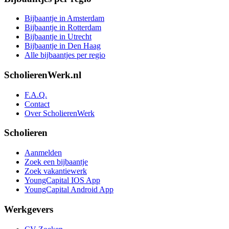
Bijbaantje in Amsterdam
Bijbaantje in Rotterdam
Bijbaantje in Utrecht
Bijbaantje in Den Haag
Alle bijbaantjes per regio
ScholierenWerk.nl
F.A.Q.
Contact
Over ScholierenWerk
Scholieren
Aanmelden
Zoek een bijbaantje
Zoek vakantiewerk
YoungCapital IOS App
YoungCapital Android App
Werkgevers