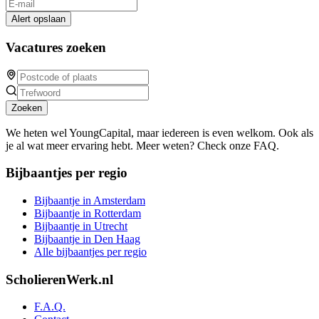
Alert opslaan
Vacatures zoeken
Zoeken
We heten wel YoungCapital, maar iedereen is even welkom. Ook als
je al wat meer ervaring hebt. Meer weten? Check onze FAQ.
Bijbaantjes per regio
Bijbaantje in Amsterdam
Bijbaantje in Rotterdam
Bijbaantje in Utrecht
Bijbaantje in Den Haag
Alle bijbaantjes per regio
ScholierenWerk.nl
F.A.Q.