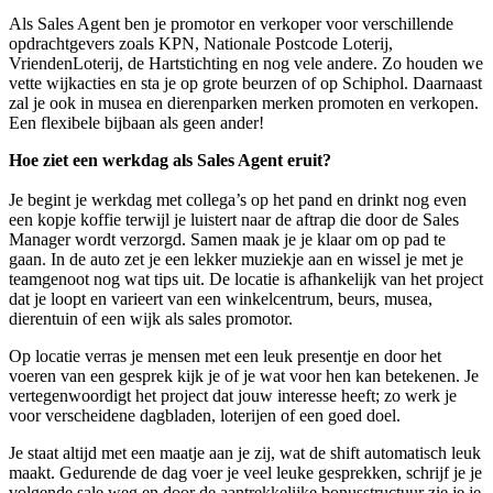
Als Sales Agent ben je promotor en verkoper voor verschillende
opdrachtgevers zoals KPN, Nationale Postcode Loterij,
VriendenLoterij, de Hartstichting en nog vele andere. Zo houden we
vette wijkacties en sta je op grote beurzen of op Schiphol. Daarnaast
zal je ook in musea en dierenparken merken promoten en verkopen.
Een flexibele bijbaan als geen ander!
Hoe ziet een werkdag als Sales Agent eruit?
Je begint je werkdag met collega’s op het pand en drinkt nog even
een kopje koffie terwijl je luistert naar de aftrap die door de Sales
Manager wordt verzorgd. Samen maak je je klaar om op pad te
gaan. In de auto zet je een lekker muziekje aan en wissel je met je
teamgenoot nog wat tips uit. De locatie is afhankelijk van het project
dat je loopt en varieert van een winkelcentrum, beurs, musea,
dierentuin of een wijk als sales promotor.
Op locatie verras je mensen met een leuk presentje en door het
voeren van een gesprek kijk je of je wat voor hen kan betekenen. Je
vertegenwoordigt het project dat jouw interesse heeft; zo werk je
voor verscheidene dagbladen, loterijen of een goed doel.
Je staat altijd met een maatje aan je zij, wat de shift automatisch leuk
maakt. Gedurende de dag voer je veel leuke gesprekken, schrijf je je
volgende sale weg en door de aantrekkelijke bonusstructuur zie je je