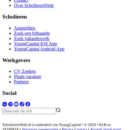
Contact
Over ScholierenWerk
Scholieren
Aanmelden
Zoek een bijbaantje
Zoek vakantiewerk
YoungCapital IOS App
YoungCapital Android App
Werkgevers
CV Zoeken
Plaats vacature
Partners
Social
ScholierenWerk.nl is onderdeel van YoungCapital • © 2026 • KvK nr:
34199418 •
Algemene voorwaarden
•
Privacy
Contact
•
YoungCapital score