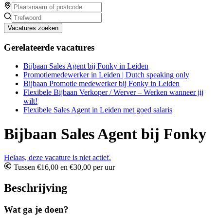
Vacatures zoeken
Gerelateerde vacatures
Bijbaan Sales Agent bij Fonky in Leiden
Promotiemedewerker in Leiden | Dutch speaking only
Bijbaan Promotie medewerker bij Fonky in Leiden
Flexibele Bijbaan Verkoper / Werver – Werken wanneer jij
wilt!
Flexibele Sales Agent in Leiden met goed salaris
Bijbaan Sales Agent bij Fonky
Helaas, deze vacature is niet actief.
Tussen €16,00 en €30,00 per uur
Beschrijving
Wat ga je doen?