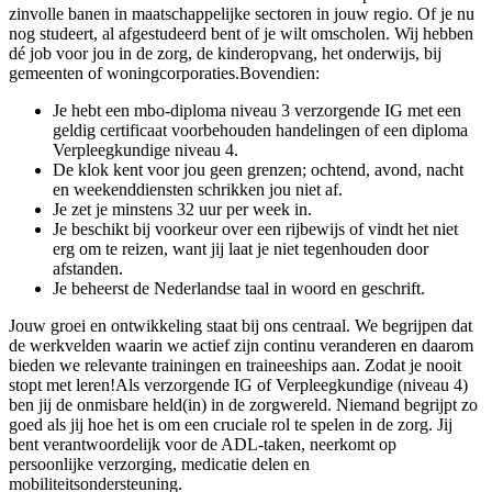
zinvolle banen in maatschappelijke sectoren in jouw regio. Of je nu
nog studeert, al afgestudeerd bent of je wilt omscholen. Wij hebben
dé job voor jou in de zorg, de kinderopvang, het onderwijs, bij
gemeenten of woningcorporaties.Bovendien:
Je hebt een mbo-diploma niveau 3 verzorgende IG met een
geldig certificaat voorbehouden handelingen of een diploma
Verpleegkundige niveau 4.
De klok kent voor jou geen grenzen; ochtend, avond, nacht
en weekenddiensten schrikken jou niet af.
Je zet je minstens 32 uur per week in.
Je beschikt bij voorkeur over een rijbewijs of vindt het niet
erg om te reizen, want jij laat je niet tegenhouden door
afstanden.
Je beheerst de Nederlandse taal in woord en geschrift.
Jouw groei en ontwikkeling staat bij ons centraal. We begrijpen dat
de werkvelden waarin we actief zijn continu veranderen en daarom
bieden we relevante trainingen en traineeships aan. Zodat je nooit
stopt met leren!Als verzorgende IG of Verpleegkundige (niveau 4)
ben jij de onmisbare held(in) in de zorgwereld. Niemand begrijpt zo
goed als jij hoe het is om een cruciale rol te spelen in de zorg. Jij
bent verantwoordelijk voor de ADL-taken, neerkomt op
persoonlijke verzorging, medicatie delen en
mobiliteitsondersteuning.