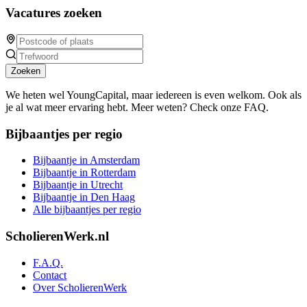
Vacatures zoeken
Zoeken
We heten wel YoungCapital, maar iedereen is even welkom. Ook als
je al wat meer ervaring hebt. Meer weten? Check onze FAQ.
Bijbaantjes per regio
Bijbaantje in Amsterdam
Bijbaantje in Rotterdam
Bijbaantje in Utrecht
Bijbaantje in Den Haag
Alle bijbaantjes per regio
ScholierenWerk.nl
F.A.Q.
Contact
Over ScholierenWerk