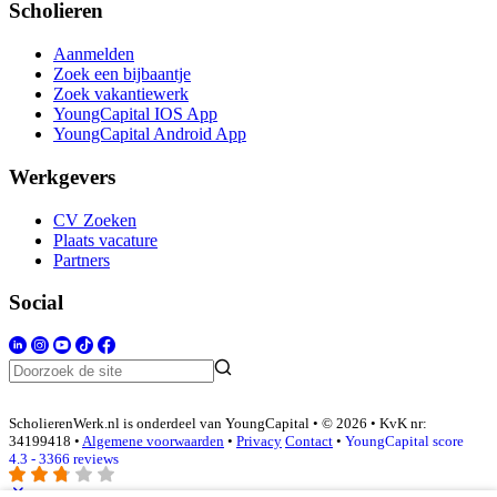
Scholieren
Aanmelden
Zoek een bijbaantje
Zoek vakantiewerk
YoungCapital IOS App
YoungCapital Android App
Werkgevers
CV Zoeken
Plaats vacature
Partners
Social
ScholierenWerk.nl is onderdeel van YoungCapital • © 2026 • KvK nr:
34199418 •
Algemene voorwaarden
•
Privacy
Contact
•
YoungCapital score
4.3 - 3366 reviews