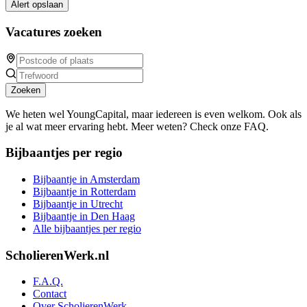
Alert opslaan
Vacatures zoeken
Zoeken
We heten wel YoungCapital, maar iedereen is even welkom. Ook als
je al wat meer ervaring hebt. Meer weten? Check onze FAQ.
Bijbaantjes per regio
Bijbaantje in Amsterdam
Bijbaantje in Rotterdam
Bijbaantje in Utrecht
Bijbaantje in Den Haag
Alle bijbaantjes per regio
ScholierenWerk.nl
F.A.Q.
Contact
Over ScholierenWerk