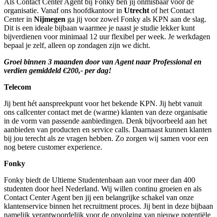
Als Contact Center Agent bij Fonky ben jij onmisbaar voor de
organisatie. Vanaf ons hoofdkantoor in
Utrecht
of het Contact
Center in
Nijmegen
ga jij voor zowel Fonky als KPN aan de slag.
Dit is een ideale bijbaan waarmee je naast je studie lekker kunt
bijverdienen voor minimaal 12 uur flexibel per week. Je werkdagen
bepaal je zelf, alleen op zondagen zijn we dicht.
Groei binnen 3 maanden door van Agent naar Professional en
verdien gemiddeld €200,- per dag!
Telecom
Jij bent hét aanspreekpunt voor het bekende KPN. Jij hebt vanuit
ons callcenter contact met de (warme) klanten van deze organisatie
in de vorm van passende aanbiedingen. Denk bijvoorbeeld aan het
aanbieden van producten en service calls. Daarnaast kunnen klanten
bij jou terecht als ze vragen hebben. Zo zorgen wij samen voor een
nog betere customer experience.
Fonky
Fonky biedt de Ultieme Studentenbaan aan voor meer dan 400
studenten door heel Nederland. Wij willen continu groeien en als
Contact Center Agent ben jij een belangrijke schakel van onze
klantenservice binnen het recruitment proces. Jij bent in deze bijbaan
namelijk verantwoordelijk voor de opvolging van nieuwe potentiële