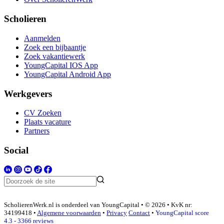
Scholieren
Aanmelden
Zoek een bijbaantje
Zoek vakantiewerk
YoungCapital IOS App
YoungCapital Android App
Werkgevers
CV Zoeken
Plaats vacature
Partners
Social
ScholierenWerk.nl is onderdeel van YoungCapital • © 2026 • KvK nr:
34199418 •
Algemene voorwaarden
•
Privacy
Contact
•
YoungCapital score
4.3 - 3366 reviews