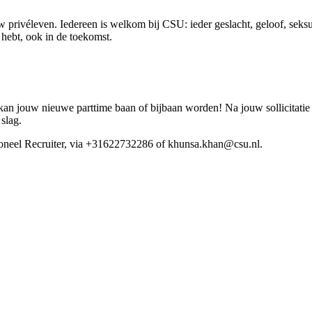
 privéleven. Iedereen is welkom bij CSU: ieder geslacht, geloof, seksue
ig hebt, ook in de toekomst.
an jouw nieuwe parttime baan of bijbaan worden! Na jouw sollicitatie 
 slag.
tioneel Recruiter, via +31622732286 of khunsa.khan@csu.nl.