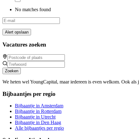
No matches found
Alert opslaan
Vacatures zoeken
Zoeken
We heten wel YoungCapital, maar iedereen is even welkom. Ook als 
Bijbaantjes per regio
Bijbaantje in Amsterdam
Bijbaantje in Rotterdam
Bijbaantje in Utrecht
Bijbaantje in Den Haag
Alle bijbaantjes per regio