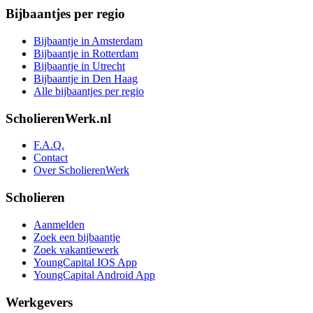
Bijbaantjes per regio
Bijbaantje in Amsterdam
Bijbaantje in Rotterdam
Bijbaantje in Utrecht
Bijbaantje in Den Haag
Alle bijbaantjes per regio
ScholierenWerk.nl
F.A.Q.
Contact
Over ScholierenWerk
Scholieren
Aanmelden
Zoek een bijbaantje
Zoek vakantiewerk
YoungCapital IOS App
YoungCapital Android App
Werkgevers