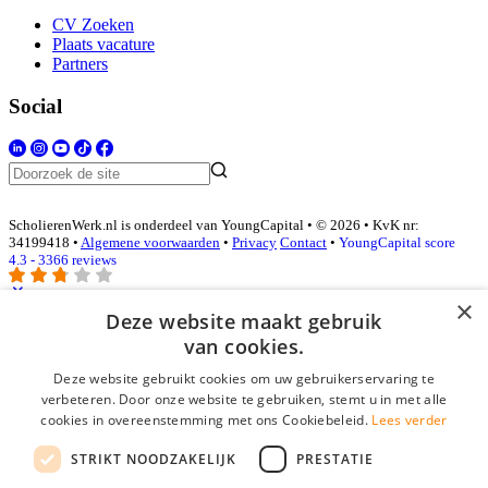
CV Zoeken
Plaats vacature
Partners
Social
ScholierenWerk.nl is onderdeel van YoungCapital • © 2026 • KvK nr:
34199418 •
Algemene voorwaarden
•
Privacy
Contact
•
YoungCapital score
4.3 - 3366 reviews
×
Deze website maakt gebruik
Inloggen als bedrijf
van cookies.
Deze website gebruikt cookies om uw gebruikerservaring te
E-mail
*
verbeteren. Door onze website te gebruiken, stemt u in met alle
cookies in overeenstemming met ons Cookiebeleid.
Lees verder
Wachtwoord
STRIKT NOODZAKELIJK
PRESTATIE
login gegevens onthouden
Wachtwoord vergeten?