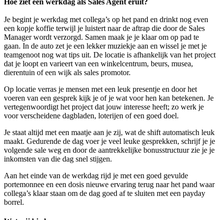
Hoe ziet een werkdag als Sales Agent eruit?
Je begint je werkdag met collega’s op het pand en drinkt nog even
een kopje koffie terwijl je luistert naar de aftrap die door de Sales
Manager wordt verzorgd. Samen maak je je klaar om op pad te
gaan. In de auto zet je een lekker muziekje aan en wissel je met je
teamgenoot nog wat tips uit. De locatie is afhankelijk van het project
dat je loopt en varieert van een winkelcentrum, beurs, musea,
dierentuin of een wijk als sales promotor.
Op locatie verras je mensen met een leuk presentje en door het
voeren van een gesprek kijk je of je wat voor hen kan betekenen. Je
vertegenwoordigt het project dat jouw interesse heeft; zo werk je
voor verscheidene dagbladen, loterijen of een goed doel.
Je staat altijd met een maatje aan je zij, wat de shift automatisch leuk
maakt. Gedurende de dag voer je veel leuke gesprekken, schrijf je je
volgende sale weg en door de aantrekkelijke bonusstructuur zie je je
inkomsten van die dag snel stijgen.
Aan het einde van de werkdag rijd je met een goed gevulde
portemonnee en een dosis nieuwe ervaring terug naar het pand waar
collega’s klaar staan om de dag goed af te sluiten met een payday
borrel.