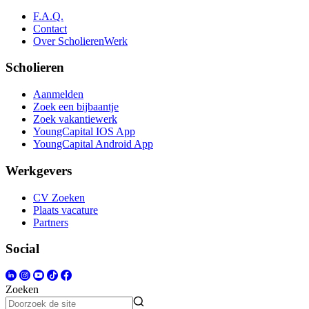
F.A.Q.
Contact
Over ScholierenWerk
Scholieren
Aanmelden
Zoek een bijbaantje
Zoek vakantiewerk
YoungCapital IOS App
YoungCapital Android App
Werkgevers
CV Zoeken
Plaats vacature
Partners
Social
Zoeken