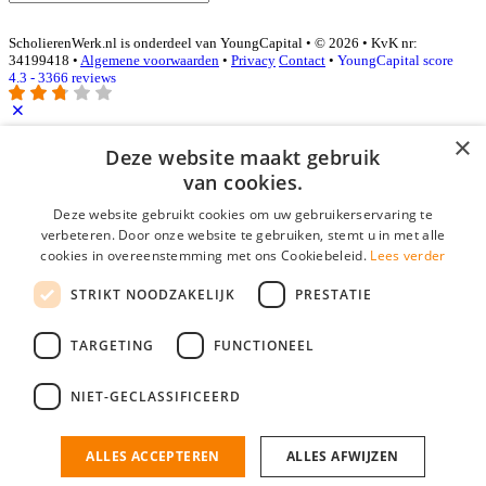
ScholierenWerk.nl is onderdeel van YoungCapital • © 2026 • KvK nr:
34199418 •
Algemene voorwaarden
•
Privacy
Contact
•
YoungCapital score
4.3 - 3366 reviews
×
Inloggen als bedrijf
Deze website maakt gebruik
van cookies.
E-mail
*
Deze website gebruikt cookies om uw gebruikerservaring te
verbeteren. Door onze website te gebruiken, stemt u in met alle
cookies in overeenstemming met ons Cookiebeleid.
Lees verder
Wachtwoord
STRIKT NOODZAKELIJK
PRESTATIE
login gegevens onthouden
Wachtwoord vergeten?
login
TARGETING
FUNCTIONEEL
Bedrijf aanmelden
NIET-GECLASSIFICEERD
Na het aanmelden kun je meteen je vacature plaatsen en heb je je
nieuwe collega/werknemer zo gevonden!
ALLES ACCEPTEREN
ALLES AFWIJZEN
Heb je nog geen gratis bedrijfsprofiel?