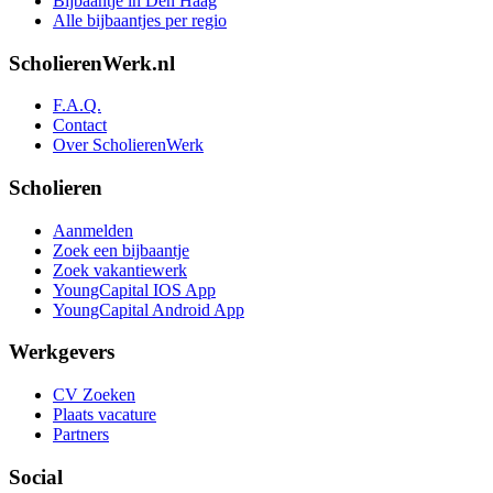
Bijbaantje in Den Haag
Alle bijbaantjes per regio
ScholierenWerk.nl
F.A.Q.
Contact
Over ScholierenWerk
Scholieren
Aanmelden
Zoek een bijbaantje
Zoek vakantiewerk
YoungCapital IOS App
YoungCapital Android App
Werkgevers
CV Zoeken
Plaats vacature
Partners
Social