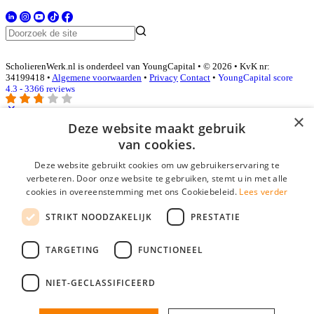
ScholierenWerk.nl is onderdeel van YoungCapital • © 2026 • KvK nr:
34199418 •
Algemene voorwaarden
•
Privacy
Contact
•
YoungCapital score
4.3 - 3366 reviews
×
Deze website maakt gebruik
Inloggen als bedrijf
van cookies.
Deze website gebruikt cookies om uw gebruikerservaring te
E-mail
*
verbeteren. Door onze website te gebruiken, stemt u in met alle
cookies in overeenstemming met ons Cookiebeleid.
Lees verder
Wachtwoord
STRIKT NOODZAKELIJK
PRESTATIE
login gegevens onthouden
Wachtwoord vergeten?
login
TARGETING
FUNCTIONEEL
Bedrijf aanmelden
NIET-GECLASSIFICEERD
Na het aanmelden kun je meteen je vacature plaatsen en heb je je