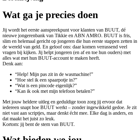
Wat ga je precies doen
Jij wordt het eerste aanspreekpunt voor klanten van BUUT, dé
nieuwe jongerenbank van Tikkie en ABN AMRO. BUUT is fris,
slim en helemaal gericht op jongeren die hun eerste stappen zetten in
de wereld van geld. En geloof ons: daar komen verrassend veel
vragen bij kijken. Jij helpt jongeren (en af en toe hun ouders) met
alles wat met hun BUUT-account te maken heeft.
Denk aan:
“Help! Mijn pas zit in de wasmachine!”
“Hoe stel ik een spaarpotje in?”
“Wat is een pincode eigenlijk?”
“Kan ik ook met mijn telefoon betalen?”
Met jouw heldere uitleg en geduldige toon zorg jij ervoor dat
iedereen snapt hoe BUUT werkt – zonder ingewikkeld gedoe. Je zit
niet vast aan scriptjes, maar denkt écht mee. Elke dag is anders, en
dat maakt het juist zo leuk.
Kortom: jij bent de stem van BUUT.
Wat bieden we jou