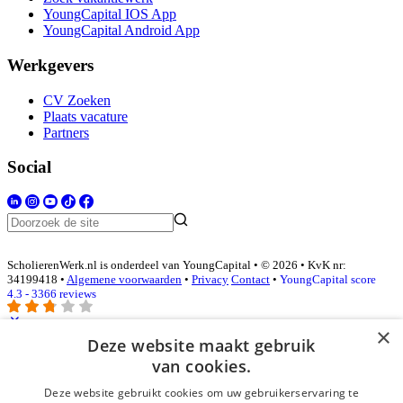
YoungCapital IOS App
YoungCapital Android App
Werkgevers
CV Zoeken
Plaats vacature
Partners
Social
ScholierenWerk.nl is onderdeel van YoungCapital • © 2026 • KvK nr:
34199418 •
Algemene voorwaarden
•
Privacy
Contact
•
YoungCapital score
4.3 - 3366 reviews
×
Deze website maakt gebruik
Inloggen als bedrijf
van cookies.
Deze website gebruikt cookies om uw gebruikerservaring te
E-mail
*