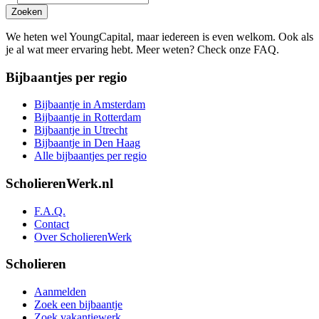
Zoeken
We heten wel YoungCapital, maar iedereen is even welkom. Ook als
je al wat meer ervaring hebt. Meer weten? Check onze FAQ.
Bijbaantjes per regio
Bijbaantje in Amsterdam
Bijbaantje in Rotterdam
Bijbaantje in Utrecht
Bijbaantje in Den Haag
Alle bijbaantjes per regio
ScholierenWerk.nl
F.A.Q.
Contact
Over ScholierenWerk
Scholieren
Aanmelden
Zoek een bijbaantje
Zoek vakantiewerk