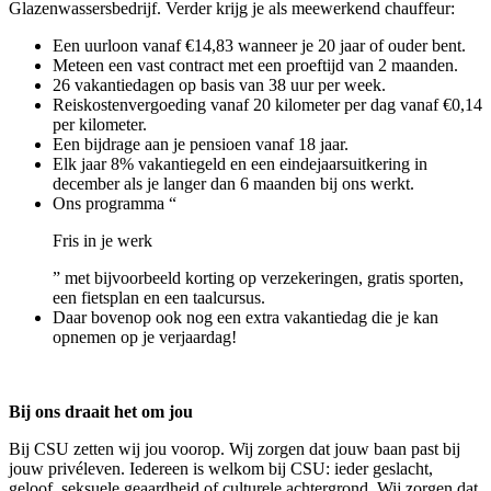
Glazenwassersbedrijf. Verder krijg je als meewerkend chauffeur:
Een uurloon vanaf €14,83 wanneer je 20 jaar of ouder bent.
Meteen een vast contract met een proeftijd van 2 maanden.
26 vakantiedagen op basis van 38 uur per week.
Reiskostenvergoeding vanaf 20 kilometer per dag vanaf €0,14
per kilometer.
Een bijdrage aan je pensioen vanaf 18 jaar.
Elk jaar 8% vakantiegeld en een eindejaarsuitkering in
december als je langer dan 6 maanden bij ons werkt.
Ons programma “
Fris in je werk
” met bijvoorbeeld korting op verzekeringen, gratis sporten,
een fietsplan en een taalcursus.
Daar bovenop ook nog een extra vakantiedag die je kan
opnemen op je verjaardag!
Bij ons draait het om jou
Bij CSU zetten wij jou voorop. Wij zorgen dat jouw baan past bij
jouw privéleven. Iedereen is welkom bij CSU: ieder geslacht,
geloof, seksuele geaardheid of culturele achtergrond. Wij zorgen dat