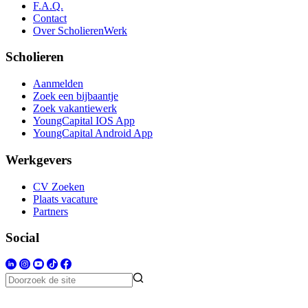
F.A.Q.
Contact
Over ScholierenWerk
Scholieren
Aanmelden
Zoek een bijbaantje
Zoek vakantiewerk
YoungCapital IOS App
YoungCapital Android App
Werkgevers
CV Zoeken
Plaats vacature
Partners
Social