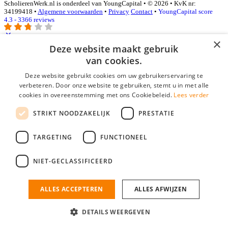
ScholierenWerk.nl is onderdeel van YoungCapital • © 2026 • KvK nr:
34199418 •
Algemene voorwaarden
•
Privacy
Contact
•
YoungCapital score
4.3 - 3366 reviews
×
Deze website maakt gebruik
Inloggen als bedrijf
van cookies.
Deze website gebruikt cookies om uw gebruikerservaring te
E-mail
*
verbeteren. Door onze website te gebruiken, stemt u in met alle
cookies in overeenstemming met ons Cookiebeleid.
Lees verder
Wachtwoord
STRIKT NOODZAKELIJK
PRESTATIE
login gegevens onthouden
Wachtwoord vergeten?
login
TARGETING
FUNCTIONEEL
Bedrijf aanmelden
NIET-GECLASSIFICEERD
Na het aanmelden kun je meteen je vacature plaatsen en heb je je
nieuwe collega/werknemer zo gevonden!
ALLES ACCEPTEREN
ALLES AFWIJZEN
Heb je nog geen gratis bedrijfsprofiel?
DETAILS WEERGEVEN
Bedrijf aanmelden