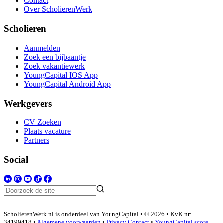
Contact
Over ScholierenWerk
Scholieren
Aanmelden
Zoek een bijbaantje
Zoek vakantiewerk
YoungCapital IOS App
YoungCapital Android App
Werkgevers
CV Zoeken
Plaats vacature
Partners
Social
ScholierenWerk.nl is onderdeel van YoungCapital • © 2026 • KvK nr:
34199418 •
Algemene voorwaarden
•
Privacy
Contact
•
YoungCapital score