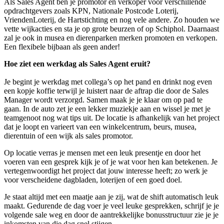
Als Sales Agent ben je promotor en verkoper voor verschillende
opdrachtgevers zoals KPN, Nationale Postcode Loterij,
VriendenLoterij, de Hartstichting en nog vele andere. Zo houden we
vette wijkacties en sta je op grote beurzen of op Schiphol. Daarnaast
zal je ook in musea en dierenparken merken promoten en verkopen.
Een flexibele bijbaan als geen ander!
Hoe ziet een werkdag als Sales Agent eruit?
Je begint je werkdag met collega’s op het pand en drinkt nog even
een kopje koffie terwijl je luistert naar de aftrap die door de Sales
Manager wordt verzorgd. Samen maak je je klaar om op pad te
gaan. In de auto zet je een lekker muziekje aan en wissel je met je
teamgenoot nog wat tips uit. De locatie is afhankelijk van het project
dat je loopt en varieert van een winkelcentrum, beurs, musea,
dierentuin of een wijk als sales promotor.
Op locatie verras je mensen met een leuk presentje en door het
voeren van een gesprek kijk je of je wat voor hen kan betekenen. Je
vertegenwoordigt het project dat jouw interesse heeft; zo werk je
voor verscheidene dagbladen, loterijen of een goed doel.
Je staat altijd met een maatje aan je zij, wat de shift automatisch leuk
maakt. Gedurende de dag voer je veel leuke gesprekken, schrijf je je
volgende sale weg en door de aantrekkelijke bonusstructuur zie je je
inkomsten van die dag snel stijgen.