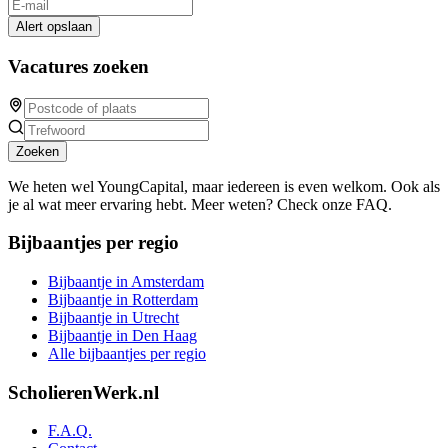
Alert opslaan
Vacatures zoeken
Zoeken
We heten wel YoungCapital, maar iedereen is even welkom. Ook als
je al wat meer ervaring hebt. Meer weten? Check onze FAQ.
Bijbaantjes per regio
Bijbaantje in Amsterdam
Bijbaantje in Rotterdam
Bijbaantje in Utrecht
Bijbaantje in Den Haag
Alle bijbaantjes per regio
ScholierenWerk.nl
F.A.Q.