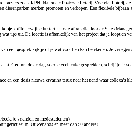
chtgevers zoals KPN, Nationale Postcode Loterij, VriendenLoterij, de 
a en dierenparken merken promoten en verkopen. Een flexibele bijbaan a
 kopje koffie terwijl je luistert naar de aftrap die door de Sales Mana
wat tips uit. De locatie is afhankelijk van het project dat je loopt en 
 van een gesprek kijk je of je wat voor hen kan betekenen. Je vertegenw
k maakt. Gedurende de dag voer je veel leuke gesprekken, schrijf je je v
e en een dosis nieuwe ervaring terug naar het pand waar collega’s klaa
beeld je vrienden en medestudenten)
Groningermuseum, Ouwehands en meer dan 50 andere!