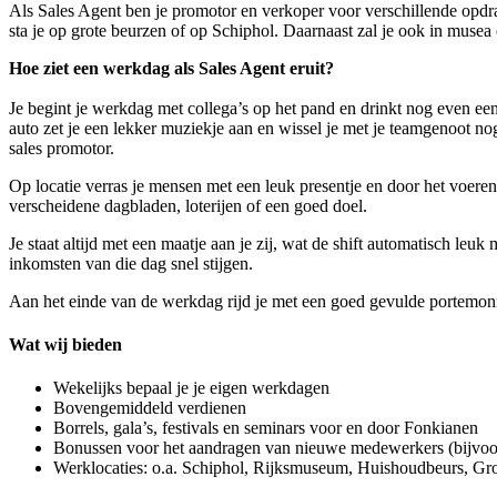
Als Sales Agent ben je promotor en verkoper voor verschillende opdra
sta je op grote beurzen of op Schiphol. Daarnaast zal je ook in muse
Hoe ziet een werkdag als Sales Agent eruit?
Je begint je werkdag met collega’s op het pand en drinkt nog even een
auto zet je een lekker muziekje aan en wissel je met je teamgenoot nog 
sales promotor.
Op locatie verras je mensen met een leuk presentje en door het voeren
verscheidene dagbladen, loterijen of een goed doel.
Je staat altijd met een maatje aan je zij, wat de shift automatisch leu
inkomsten van die dag snel stijgen.
Aan het einde van de werkdag rijd je met een goed gevulde portemonne
Wat wij bieden
Wekelijks bepaal je je eigen werkdagen
Bovengemiddeld verdienen
Borrels, gala’s, festivals en seminars voor en door Fonkianen
Bonussen voor het aandragen van nieuwe medewerkers (bijvoor
Werklocaties: o.a. Schiphol, Rijksmuseum, Huishoudbeurs, 