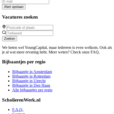
Alert opslaan
Vacatures zoeken
Zoeken
We heten wel YoungCapital, maar iedereen is even welkom. Ook als
je al wat meer ervaring hebt. Meer weten? Check onze FAQ.
Bijbaantjes per regio
Bijbaantje in Amsterdam
Bijbaantje in Rotterdam
Bijbaantje in Utrecht
Bijbaantje in Den Haag
Alle bijbaantjes per regio
ScholierenWerk.nl
F.A.Q.