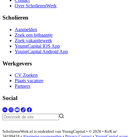
Contact
Over ScholierenWerk
Scholieren
Aanmelden
Zoek een bijbaantje
Zoek vakantiewerk
YoungCapital IOS App
YoungCapital Android App
Werkgevers
CV Zoeken
Plaats vacature
Partners
Social
ScholierenWerk.nl is onderdeel van YoungCapital • © 2026 • KvK nr:
34199418 •
Algemene voorwaarden
•
Privacy
Contact
•
YoungCapital score