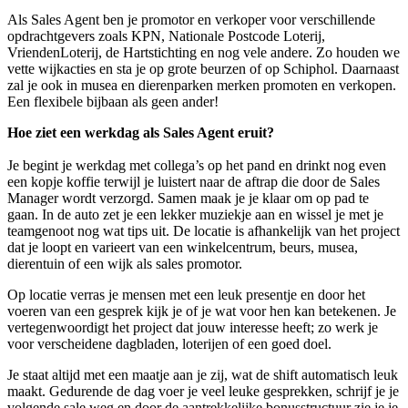
Als Sales Agent ben je promotor en verkoper voor verschillende
opdrachtgevers zoals KPN, Nationale Postcode Loterij,
VriendenLoterij, de Hartstichting en nog vele andere. Zo houden we
vette wijkacties en sta je op grote beurzen of op Schiphol. Daarnaast
zal je ook in musea en dierenparken merken promoten en verkopen.
Een flexibele bijbaan als geen ander!
Hoe ziet een werkdag als Sales Agent eruit?
Je begint je werkdag met collega’s op het pand en drinkt nog even
een kopje koffie terwijl je luistert naar de aftrap die door de Sales
Manager wordt verzorgd. Samen maak je je klaar om op pad te
gaan. In de auto zet je een lekker muziekje aan en wissel je met je
teamgenoot nog wat tips uit. De locatie is afhankelijk van het project
dat je loopt en varieert van een winkelcentrum, beurs, musea,
dierentuin of een wijk als sales promotor.
Op locatie verras je mensen met een leuk presentje en door het
voeren van een gesprek kijk je of je wat voor hen kan betekenen. Je
vertegenwoordigt het project dat jouw interesse heeft; zo werk je
voor verscheidene dagbladen, loterijen of een goed doel.
Je staat altijd met een maatje aan je zij, wat de shift automatisch leuk
maakt. Gedurende de dag voer je veel leuke gesprekken, schrijf je je
volgende sale weg en door de aantrekkelijke bonusstructuur zie je je