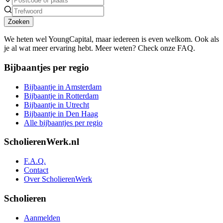
Zoeken
We heten wel YoungCapital, maar iedereen is even welkom. Ook als
je al wat meer ervaring hebt. Meer weten? Check onze FAQ.
Bijbaantjes per regio
Bijbaantje in Amsterdam
Bijbaantje in Rotterdam
Bijbaantje in Utrecht
Bijbaantje in Den Haag
Alle bijbaantjes per regio
ScholierenWerk.nl
F.A.Q.
Contact
Over ScholierenWerk
Scholieren
Aanmelden