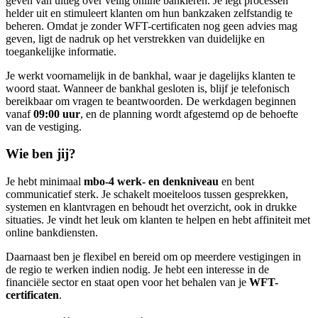
geven van uitleg over veilig online bankieren. Je legt processen
helder uit en stimuleert klanten om hun bankzaken zelfstandig te
beheren. Omdat je zonder WFT-certificaten nog geen advies mag
geven, ligt de nadruk op het verstrekken van duidelijke en
toegankelijke informatie.
Je werkt voornamelijk in de bankhal, waar je dagelijks klanten te
woord staat. Wanneer de bankhal gesloten is, blijf je telefonisch
bereikbaar om vragen te beantwoorden. De werkdagen beginnen
vanaf
09:00 uur
, en de planning wordt afgestemd op de behoefte
van de vestiging.
Wie ben jij?
Je hebt minimaal
mbo-4 werk- en denkniveau
en bent
communicatief sterk. Je schakelt moeiteloos tussen gesprekken,
systemen en klantvragen en behoudt het overzicht, ook in drukke
situaties. Je vindt het leuk om klanten te helpen en hebt affiniteit met
online bankdiensten.
Daarnaast ben je flexibel en bereid om op meerdere vestigingen in
de regio te werken indien nodig. Je hebt een interesse in de
financiële sector en staat open voor het behalen van je
WFT-
certificaten
.