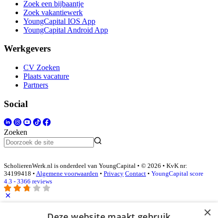
Zoek een bijbaantje
Zoek vakantiewerk
YoungCapital IOS App
YoungCapital Android App
Werkgevers
CV Zoeken
Plaats vacature
Partners
Social
Zoeken
ScholierenWerk.nl is onderdeel van YoungCapital • © 2026 • KvK nr:
34199418 •
Algemene voorwaarden
•
Privacy
Contact
•
YoungCapital score
4.3 - 3366 reviews
×
Inloggen als bedrijf
Deze website maakt gebruik