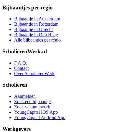
Bijbaantjes per regio
Bijbaantje in Amsterdam
Bijbaantje in Rotterdam
Bijbaantje in Utrecht
Bijbaantje in Den Haag
Alle bijbaantjes per regio
ScholierenWerk.nl
F.A.Q.
Contact
Over ScholierenWerk
Scholieren
Aanmelden
Zoek een bijbaantje
Zoek vakantiewerk
YoungCapital IOS App
YoungCapital Android App
Werkgevers