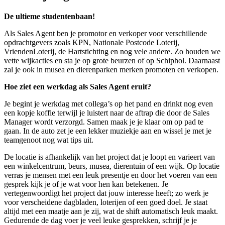
De ultieme studentenbaan!
Als Sales Agent ben je promotor en verkoper voor verschillende
opdrachtgevers zoals KPN, Nationale Postcode Loterij,
VriendenLoterij, de Hartstichting en nog vele andere. Zo houden we
vette wijkacties en sta je op grote beurzen of op Schiphol. Daarnaast
zal je ook in musea en dierenparken merken promoten en verkopen.
Hoe ziet een werkdag als Sales Agent eruit?
Je begint je werkdag met collega’s op het pand en drinkt nog even
een kopje koffie terwijl je luistert naar de aftrap die door de Sales
Manager wordt verzorgd. Samen maak je je klaar om op pad te
gaan. In de auto zet je een lekker muziekje aan en wissel je met je
teamgenoot nog wat tips uit.
De locatie is afhankelijk van het project dat je loopt en varieert van
een winkelcentrum, beurs, musea, dierentuin of een wijk. Op locatie
verras je mensen met een leuk presentje en door het voeren van een
gesprek kijk je of je wat voor hen kan betekenen. Je
vertegenwoordigt het project dat jouw interesse heeft; zo werk je
voor verscheidene dagbladen, loterijen of een goed doel. Je staat
altijd met een maatje aan je zij, wat de shift automatisch leuk maakt.
Gedurende de dag voer je veel leuke gesprekken, schrijf je je