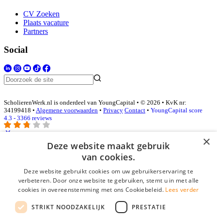
CV Zoeken
Plaats vacature
Partners
Social
ScholierenWerk.nl is onderdeel van YoungCapital • © 2026 • KvK nr:
34199418 •
Algemene voorwaarden
•
Privacy
Contact
•
YoungCapital score
4.3 - 3366 reviews
×
Deze website maakt gebruik
Inloggen als bedrijf
van cookies.
Deze website gebruikt cookies om uw gebruikerservaring te
E-mail
*
verbeteren. Door onze website te gebruiken, stemt u in met alle
cookies in overeenstemming met ons Cookiebeleid.
Lees verder
Wachtwoord
STRIKT NOODZAKELIJK
PRESTATIE
login gegevens onthouden