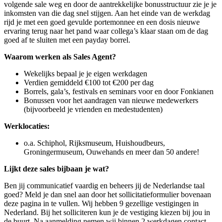
volgende sale weg en door de aantrekkelijke bonusstructuur zie je je
inkomsten van die dag snel stijgen. Aan het einde van de werkdag
rijd je met een goed gevulde portemonnee en een dosis nieuwe
ervaring terug naar het pand waar collega’s klaar staan om de dag
goed af te sluiten met een payday borrel.
Waarom werken als Sales Agent?
Wekelijks bepaal je je eigen werkdagen
Verdien gemiddeld €100 tot €200 per dag
Borrels, gala’s, festivals en seminars voor en door Fonkianen
Bonussen voor het aandragen van nieuwe medewerkers
(bijvoorbeeld je vrienden en medestudenten)
Werklocaties:
o.a. Schiphol, Rijksmuseum, Huishoudbeurs,
Groningermuseum, Ouwehands en meer dan 50 andere!
Lijkt deze sales bijbaan je wat?
Ben jij communicatief vaardig en beheers jij de Nederlandse taal
goed? Meld je dan snel aan door het sollicitatieformulier bovenaan
deze pagina in te vullen. Wij hebben 9 gezellige vestigingen in
Nederland. Bij het solliciteren kun je de vestiging kiezen bij jou in
de buurt. Na aanmelding nemen wij binnen 2 werkdagen contact