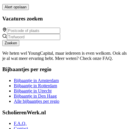
Alert opslaan
Vacatures zoeken
Zoeken
We heten wel YoungCapital, maar iedereen is even welkom. Ook als
je al wat meer ervaring hebt. Meer weten? Check onze FAQ.
Bijbaantjes per regio
Bijbaantje in Amsterdam
Bijbaantje in Rotterdam
Bijbaantje in Utrecht
Bijbaantje in Den Haag
Alle bijbaantjes per regio
ScholierenWerk.nl
F.A.Q.
Contact