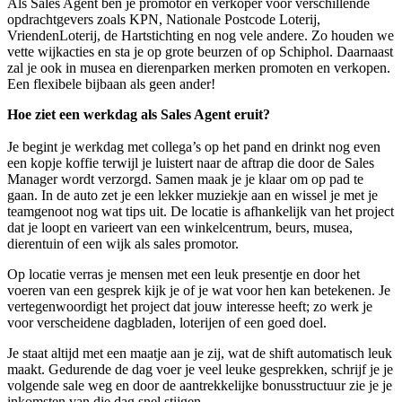
Als Sales Agent ben je promotor en verkoper voor verschillende
opdrachtgevers zoals KPN, Nationale Postcode Loterij,
VriendenLoterij, de Hartstichting en nog vele andere. Zo houden we
vette wijkacties en sta je op grote beurzen of op Schiphol. Daarnaast
zal je ook in musea en dierenparken merken promoten en verkopen.
Een flexibele bijbaan als geen ander!
Hoe ziet een werkdag als Sales Agent eruit?
Je begint je werkdag met collega’s op het pand en drinkt nog even
een kopje koffie terwijl je luistert naar de aftrap die door de Sales
Manager wordt verzorgd. Samen maak je je klaar om op pad te
gaan. In de auto zet je een lekker muziekje aan en wissel je met je
teamgenoot nog wat tips uit. De locatie is afhankelijk van het project
dat je loopt en varieert van een winkelcentrum, beurs, musea,
dierentuin of een wijk als sales promotor.
Op locatie verras je mensen met een leuk presentje en door het
voeren van een gesprek kijk je of je wat voor hen kan betekenen. Je
vertegenwoordigt het project dat jouw interesse heeft; zo werk je
voor verscheidene dagbladen, loterijen of een goed doel.
Je staat altijd met een maatje aan je zij, wat de shift automatisch leuk
maakt. Gedurende de dag voer je veel leuke gesprekken, schrijf je je
volgende sale weg en door de aantrekkelijke bonusstructuur zie je je
inkomsten van die dag snel stijgen.