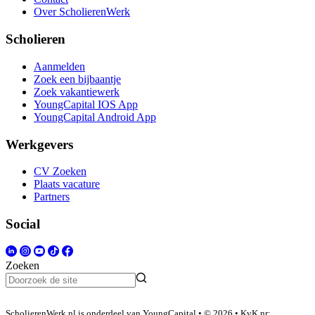
Over ScholierenWerk
Scholieren
Aanmelden
Zoek een bijbaantje
Zoek vakantiewerk
YoungCapital IOS App
YoungCapital Android App
Werkgevers
CV Zoeken
Plaats vacature
Partners
Social
Zoeken
ScholierenWerk.nl is onderdeel van YoungCapital • © 2026 • KvK nr: