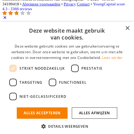
34199418 •
Algemene voorwaarden
•
Privacy
Contact
•
YoungCapital score
4.3 - 3366 reviews
×
Deze website maakt gebruik
Inloggen als bedrijf
van cookies.
E-mail
*
Deze website gebruikt cookies om uw gebruikerservaring te
verbeteren. Door onze website te gebruiken, stemt u in met alle
cookies in overeenstemming met ons Cookiebeleid.
Lees verder
Wachtwoord
STRIKT NOODZAKELIJK
PRESTATIE
login gegevens onthouden
Wachtwoord vergeten?
login
TARGETING
FUNCTIONEEL
Bedrijf aanmelden
NIET-GECLASSIFICEERD
Na het aanmelden kun je meteen je vacature plaatsen en heb je je
nieuwe collega/werknemer zo gevonden!
ALLES ACCEPTEREN
ALLES AFWIJZEN
Heb je nog geen gratis bedrijfsprofiel?
DETAILS WEERGEVEN
Bedrijf aanmelden