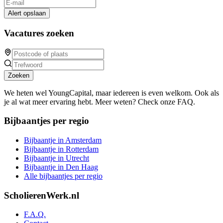
Alert opslaan
Vacatures zoeken
Zoeken
We heten wel YoungCapital, maar iedereen is even welkom. Ook als
je al wat meer ervaring hebt. Meer weten? Check onze FAQ.
Bijbaantjes per regio
Bijbaantje in Amsterdam
Bijbaantje in Rotterdam
Bijbaantje in Utrecht
Bijbaantje in Den Haag
Alle bijbaantjes per regio
ScholierenWerk.nl
F.A.Q.