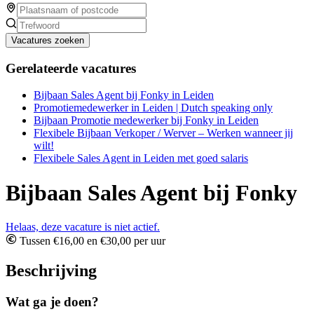
Vacatures zoeken
Gerelateerde vacatures
Bijbaan Sales Agent bij Fonky in Leiden
Promotiemedewerker in Leiden | Dutch speaking only
Bijbaan Promotie medewerker bij Fonky in Leiden
Flexibele Bijbaan Verkoper / Werver – Werken wanneer jij
wilt!
Flexibele Sales Agent in Leiden met goed salaris
Bijbaan Sales Agent bij Fonky
Helaas, deze vacature is niet actief.
Tussen €16,00 en €30,00 per uur
Beschrijving
Wat ga je doen?