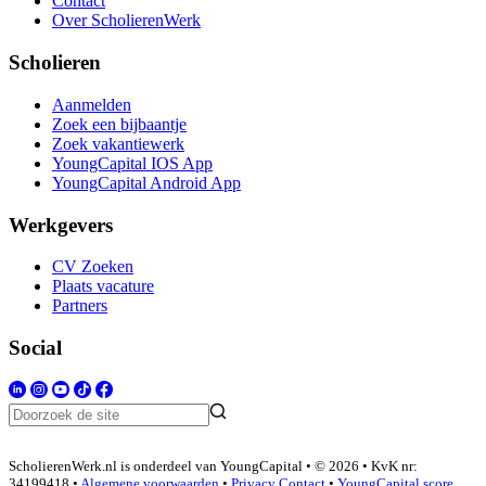
Contact
Over ScholierenWerk
Scholieren
Aanmelden
Zoek een bijbaantje
Zoek vakantiewerk
YoungCapital IOS App
YoungCapital Android App
Werkgevers
CV Zoeken
Plaats vacature
Partners
Social
ScholierenWerk.nl is onderdeel van YoungCapital • © 2026 • KvK nr:
34199418 •
Algemene voorwaarden
•
Privacy
Contact
•
YoungCapital score