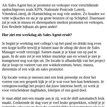
Als Sales Agent ben je promotor en verkoper voor verschillende
opdrachtgevers zoals KPN, Nationale Postcode Loterij,
VriendenLoterij, de Hartstichting en nog vele andere. Zo houden we
vette wijkacties en sta je op grote beurzen of op Schiphol. Daarnaast
zal je ook in musea en dierenparken merken promoten en verkopen.
Een flexibele bijbaan als geen ander!
Hoe ziet een werkdag als Sales Agent eruit?
Je begint je werkdag met collega’s op het pand en drinkt nog even
een kopje koffie terwijl je luistert naar de aftrap die door de Sales
Manager wordt verzorgd. Samen maak je je klaar om op pad te
gaan. In de auto zet je een lekker muziekje aan en wissel je met je
teamgenoot nog wat tips uit. De locatie is afhankelijk van het project
dat je loopt en varieert van een winkelcentrum, beurs, musea,
dierentuin of een wijk als sales promotor.
Op locatie verras je mensen met een leuk presentje en door het
voeren van een gesprek kijk je of je wat voor hen kan betekenen. Je
vertegenwoordigt het project dat jouw interesse heeft; zo werk je
voor verscheidene dagbladen, loterijen of een goed doel.
Je staat altijd met een maatje aan je zij, wat de shift automatisch leuk
maakt. Gedurende de dag voer je veel leuke gesprekken, schrijf je je
volgende sale weg en door de aantrekkelijke bonusstructuur zie je je