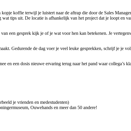
 kopje koffie terwijl je luistert naar de aftrap die door de Sales Mana
wat tips uit. De locatie is afhankelijk van het project dat je loopt en 
 van een gesprek kijk je of je wat voor hen kan betekenen. Je vertegenw
k maakt. Gedurende de dag voer je veel leuke gesprekken, schrijf je je v
e en een dosis nieuwe ervaring terug naar het pand waar collega’s klaa
beeld je vrienden en medestudenten)
Groningermuseum, Ouwehands en meer dan 50 andere!