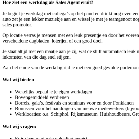
Hoe ziet een werkdag als Sales Agent eruit?
Je begint je werkdag met collega’s op het pand en drinkt nog even een
auto zet je een lekker muziekje aan en wissel je met je teamgenoot nog 
sales promotor.
Op locatie verras je mensen met een leuk presentje en door het voeren
verscheidene dagbladen, loterijen of een goed doel.
Je staat altijd met een maatje aan je zij, wat de shift automatisch leu
inkomsten van die dag snel stijgen.
Aan het einde van de werkdag rijd je met een goed gevulde portemonne
Wat wij bieden
Wekelijks bepaal je je eigen werkdagen
Bovengemiddeld verdienen
Borrels, gala’s, festivals en seminars voor en door Fonkianen
Bonussen voor het aandragen van nieuwe medewerkers (bijvoor
Werklocaties: o.a. Schiphol, Rijksmuseum, Huishoudbeurs, 
Wat wij vragen:
Er is geen minimale opleiding vereist.