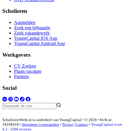
Scholieren
Aanmelden
Zoek een bijbaantje
Zoek vakantiewerk
YoungCapital IOS App
YoungCapital Android App
Werkgevers
CV Zoeken
Plaats vacature
Partners
Social
ScholierenWerk.nl is onderdeel van YoungCapital • © 2026 • KvK nr:
34199418 •
Algemene voorwaarden
•
Privacy
Contact
•
YoungCapital score
4.3 - 3366 reviews