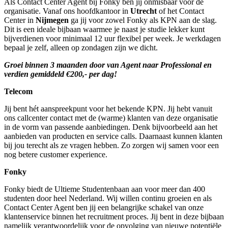
Als Contact Center Agent bij Fonky ben jij onmisbaar voor de
organisatie. Vanaf ons hoofdkantoor in
Utrecht
of het Contact
Center in
Nijmegen
ga jij voor zowel Fonky als KPN aan de slag.
Dit is een ideale bijbaan waarmee je naast je studie lekker kunt
bijverdienen voor minimaal 12 uur flexibel per week. Je werkdagen
bepaal je zelf, alleen op zondagen zijn we dicht.
Groei binnen 3 maanden door van Agent naar Professional en
verdien gemiddeld €200,- per dag!
Telecom
Jij bent hét aanspreekpunt voor het bekende KPN. Jij hebt vanuit
ons callcenter contact met de (warme) klanten van deze organisatie
in de vorm van passende aanbiedingen. Denk bijvoorbeeld aan het
aanbieden van producten en service calls. Daarnaast kunnen klanten
bij jou terecht als ze vragen hebben. Zo zorgen wij samen voor een
nog betere customer experience.
Fonky
Fonky biedt de Ultieme Studentenbaan aan voor meer dan 400
studenten door heel Nederland. Wij willen continu groeien en als
Contact Center Agent ben jij een belangrijke schakel van onze
klantenservice binnen het recruitment proces. Jij bent in deze bijbaan
namelijk verantwoordelijk voor de opvolging van nieuwe potentiële