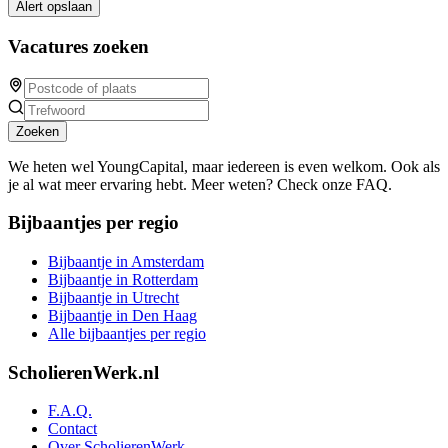
Alert opslaan
Vacatures zoeken
Zoeken
We heten wel YoungCapital, maar iedereen is even welkom. Ook als
je al wat meer ervaring hebt. Meer weten? Check onze FAQ.
Bijbaantjes per regio
Bijbaantje in Amsterdam
Bijbaantje in Rotterdam
Bijbaantje in Utrecht
Bijbaantje in Den Haag
Alle bijbaantjes per regio
ScholierenWerk.nl
F.A.Q.
Contact
Over ScholierenWerk