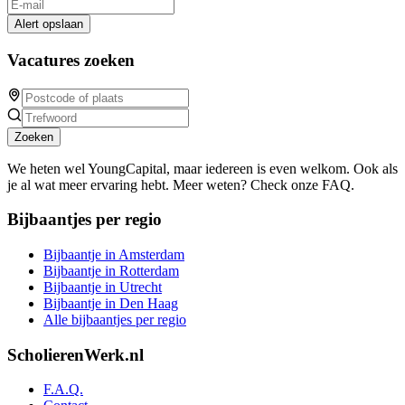
Alert opslaan
Vacatures zoeken
Zoeken
We heten wel YoungCapital, maar iedereen is even welkom. Ook als
je al wat meer ervaring hebt. Meer weten? Check onze FAQ.
Bijbaantjes per regio
Bijbaantje in Amsterdam
Bijbaantje in Rotterdam
Bijbaantje in Utrecht
Bijbaantje in Den Haag
Alle bijbaantjes per regio
ScholierenWerk.nl
F.A.Q.