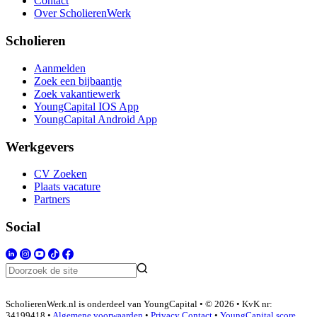
Contact
Over ScholierenWerk
Scholieren
Aanmelden
Zoek een bijbaantje
Zoek vakantiewerk
YoungCapital IOS App
YoungCapital Android App
Werkgevers
CV Zoeken
Plaats vacature
Partners
Social
ScholierenWerk.nl is onderdeel van YoungCapital • © 2026 • KvK nr:
34199418 •
Algemene voorwaarden
•
Privacy
Contact
•
YoungCapital score