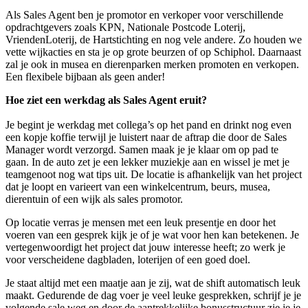
Als Sales Agent ben je promotor en verkoper voor verschillende
opdrachtgevers zoals KPN, Nationale Postcode Loterij,
VriendenLoterij, de Hartstichting en nog vele andere. Zo houden we
vette wijkacties en sta je op grote beurzen of op Schiphol. Daarnaast
zal je ook in musea en dierenparken merken promoten en verkopen.
Een flexibele bijbaan als geen ander!
Hoe ziet een werkdag als Sales Agent eruit?
Je begint je werkdag met collega’s op het pand en drinkt nog even
een kopje koffie terwijl je luistert naar de aftrap die door de Sales
Manager wordt verzorgd. Samen maak je je klaar om op pad te
gaan. In de auto zet je een lekker muziekje aan en wissel je met je
teamgenoot nog wat tips uit. De locatie is afhankelijk van het project
dat je loopt en varieert van een winkelcentrum, beurs, musea,
dierentuin of een wijk als sales promotor.
Op locatie verras je mensen met een leuk presentje en door het
voeren van een gesprek kijk je of je wat voor hen kan betekenen. Je
vertegenwoordigt het project dat jouw interesse heeft; zo werk je
voor verscheidene dagbladen, loterijen of een goed doel.
Je staat altijd met een maatje aan je zij, wat de shift automatisch leuk
maakt. Gedurende de dag voer je veel leuke gesprekken, schrijf je je
volgende sale weg en door de aantrekkelijke bonusstructuur zie je je