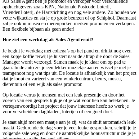
Als Sales Agent ben je promotor en verkoper voor verschillende
opdrachtgevers zoals KPN, Nationale Postcode Loterij,
VriendenLoterij, de Hartstichting en nog vele andere. Zo houden we
vette wijkacties en sta je op grote beurzen of op Schiphol. Daarnaast
zal je ook in musea en dierenparken merken promoten en verkopen.
Een flexibele bijbaan als geen ander!
Hoe ziet een werkdag als Sales Agent eruit?
Je begint je werkdag met collega’s op het pand en drinkt nog even
een kopje koffie terwijl je luistert naar de aftrap die door de Sales
Manager wordt verzorgd. Samen maak je je klaar om op pad te
gaan. In de auto zet je een lekker muziekje aan en wissel je met je
teamgenoot nog wat tips uit. De locatie is afhankelijk van het project
dat je loopt en varieert van een winkelcentrum, beurs, musea,
dierentuin of een wijk als sales promotor.
Op locatie verras je mensen met een leuk presentje en door het
voeren van een gesprek kijk je of je wat voor hen kan betekenen. Je
vertegenwoordigt het project dat jouw interesse heeft; zo werk je
voor verscheidene dagbladen, loterijen of een goed doel.
Je staat altijd met een maatje aan je zij, wat de shift automatisch leuk
maakt. Gedurende de dag voer je veel leuke gesprekken, schrijf je je
volgende sale weg en door de aantrekkelijke bonusstructuur zie je je
inkomsten van die dag snel stijgen.