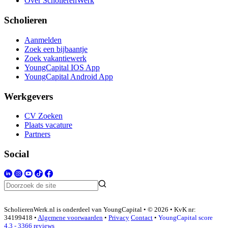
Over ScholierenWerk
Scholieren
Aanmelden
Zoek een bijbaantje
Zoek vakantiewerk
YoungCapital IOS App
YoungCapital Android App
Werkgevers
CV Zoeken
Plaats vacature
Partners
Social
ScholierenWerk.nl is onderdeel van YoungCapital • © 2026 • KvK nr:
34199418 •
Algemene voorwaarden
•
Privacy
Contact
•
YoungCapital score
4.3 - 3366 reviews