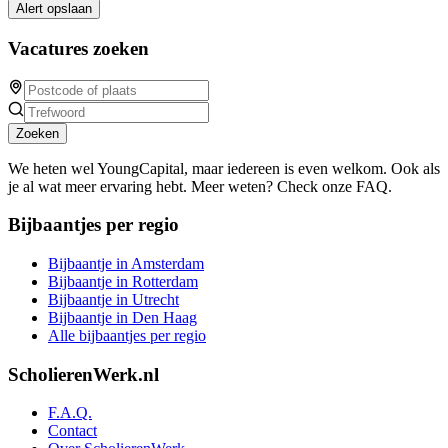
Alert opslaan
Vacatures zoeken
Zoeken
We heten wel YoungCapital, maar iedereen is even welkom. Ook als
je al wat meer ervaring hebt. Meer weten? Check onze FAQ.
Bijbaantjes per regio
Bijbaantje in Amsterdam
Bijbaantje in Rotterdam
Bijbaantje in Utrecht
Bijbaantje in Den Haag
Alle bijbaantjes per regio
ScholierenWerk.nl
F.A.Q.
Contact