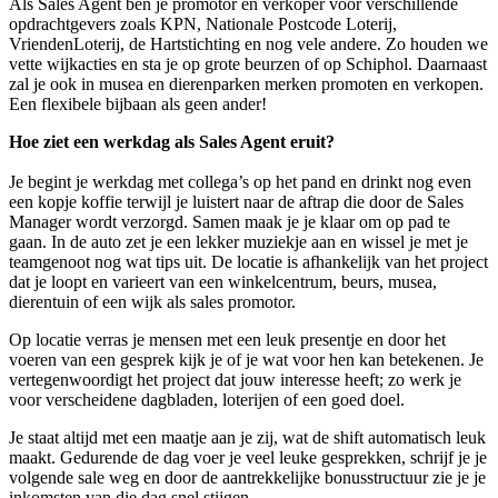
Als Sales Agent ben je promotor en verkoper voor verschillende
opdrachtgevers zoals KPN, Nationale Postcode Loterij,
VriendenLoterij, de Hartstichting en nog vele andere. Zo houden we
vette wijkacties en sta je op grote beurzen of op Schiphol. Daarnaast
zal je ook in musea en dierenparken merken promoten en verkopen.
Een flexibele bijbaan als geen ander!
Hoe ziet een werkdag als Sales Agent eruit?
Je begint je werkdag met collega’s op het pand en drinkt nog even
een kopje koffie terwijl je luistert naar de aftrap die door de Sales
Manager wordt verzorgd. Samen maak je je klaar om op pad te
gaan. In de auto zet je een lekker muziekje aan en wissel je met je
teamgenoot nog wat tips uit. De locatie is afhankelijk van het project
dat je loopt en varieert van een winkelcentrum, beurs, musea,
dierentuin of een wijk als sales promotor.
Op locatie verras je mensen met een leuk presentje en door het
voeren van een gesprek kijk je of je wat voor hen kan betekenen. Je
vertegenwoordigt het project dat jouw interesse heeft; zo werk je
voor verscheidene dagbladen, loterijen of een goed doel.
Je staat altijd met een maatje aan je zij, wat de shift automatisch leuk
maakt. Gedurende de dag voer je veel leuke gesprekken, schrijf je je
volgende sale weg en door de aantrekkelijke bonusstructuur zie je je
inkomsten van die dag snel stijgen.