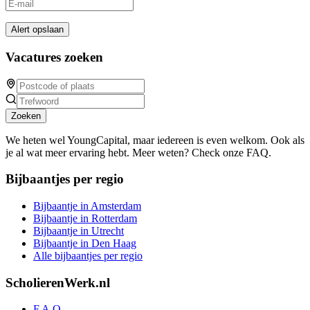
Alert opslaan
Vacatures zoeken
Zoeken
We heten wel YoungCapital, maar iedereen is even welkom. Ook als
je al wat meer ervaring hebt. Meer weten? Check onze FAQ.
Bijbaantjes per regio
Bijbaantje in Amsterdam
Bijbaantje in Rotterdam
Bijbaantje in Utrecht
Bijbaantje in Den Haag
Alle bijbaantjes per regio
ScholierenWerk.nl
F.A.Q.