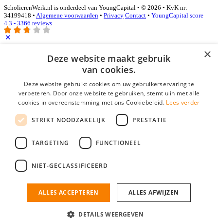
ScholierenWerk.nl is onderdeel van YoungCapital • © 2026 • KvK nr:
34199418 •
Algemene voorwaarden
•
Privacy
Contact
•
YoungCapital score
4.3 - 3366 reviews
×
Deze website maakt gebruik
Inloggen als bedrijf
van cookies.
E-mail
*
Deze website gebruikt cookies om uw gebruikerservaring te
verbeteren. Door onze website te gebruiken, stemt u in met alle
cookies in overeenstemming met ons Cookiebeleid.
Lees verder
Wachtwoord
STRIKT NOODZAKELIJK
PRESTATIE
login gegevens onthouden
Wachtwoord vergeten?
login
TARGETING
FUNCTIONEEL
Bedrijf aanmelden
NIET-GECLASSIFICEERD
Na het aanmelden kun je meteen je vacature plaatsen en heb je je
nieuwe collega/werknemer zo gevonden!
ALLES ACCEPTEREN
ALLES AFWIJZEN
Heb je nog geen gratis bedrijfsprofiel?
DETAILS WEERGEVEN