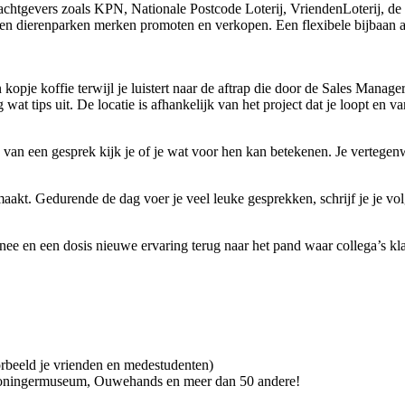
chtgevers zoals KPN, Nationale Postcode Loterij, VriendenLoterij, de 
a en dierenparken merken promoten en verkopen. Een flexibele bijbaan a
 kopje koffie terwijl je luistert naar de aftrap die door de Sales Mana
wat tips uit. De locatie is afhankelijk van het project dat je loopt en 
 van een gesprek kijk je of je wat voor hen kan betekenen. Je vertegenw
k maakt. Gedurende de dag voer je veel leuke gesprekken, schrijf je je v
e en een dosis nieuwe ervaring terug naar het pand waar collega’s klaa
beeld je vrienden en medestudenten)
Groningermuseum, Ouwehands en meer dan 50 andere!