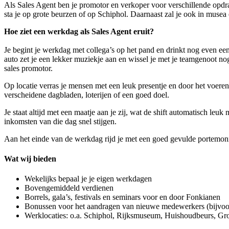
Als Sales Agent ben je promotor en verkoper voor verschillende opdra
sta je op grote beurzen of op Schiphol. Daarnaast zal je ook in muse
Hoe ziet een werkdag als Sales Agent eruit?
Je begint je werkdag met collega’s op het pand en drinkt nog even een
auto zet je een lekker muziekje aan en wissel je met je teamgenoot nog 
sales promotor.
Op locatie verras je mensen met een leuk presentje en door het voeren
verscheidene dagbladen, loterijen of een goed doel.
Je staat altijd met een maatje aan je zij, wat de shift automatisch leu
inkomsten van die dag snel stijgen.
Aan het einde van de werkdag rijd je met een goed gevulde portemonne
Wat wij bieden
Wekelijks bepaal je je eigen werkdagen
Bovengemiddeld verdienen
Borrels, gala’s, festivals en seminars voor en door Fonkianen
Bonussen voor het aandragen van nieuwe medewerkers (bijvoor
Werklocaties: o.a. Schiphol, Rijksmuseum, Huishoudbeurs, 