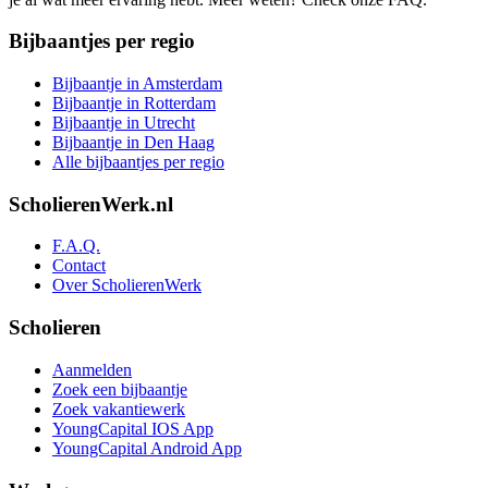
Bijbaantjes per regio
Bijbaantje in Amsterdam
Bijbaantje in Rotterdam
Bijbaantje in Utrecht
Bijbaantje in Den Haag
Alle bijbaantjes per regio
ScholierenWerk.nl
F.A.Q.
Contact
Over ScholierenWerk
Scholieren
Aanmelden
Zoek een bijbaantje
Zoek vakantiewerk
YoungCapital IOS App
YoungCapital Android App