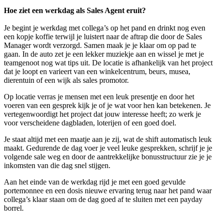
Hoe ziet een werkdag als Sales Agent eruit?
Je begint je werkdag met collega’s op het pand en drinkt nog even
een kopje koffie terwijl je luistert naar de aftrap die door de Sales
Manager wordt verzorgd. Samen maak je je klaar om op pad te
gaan. In de auto zet je een lekker muziekje aan en wissel je met je
teamgenoot nog wat tips uit. De locatie is afhankelijk van het project
dat je loopt en varieert van een winkelcentrum, beurs, musea,
dierentuin of een wijk als sales promotor.
Op locatie verras je mensen met een leuk presentje en door het
voeren van een gesprek kijk je of je wat voor hen kan betekenen. Je
vertegenwoordigt het project dat jouw interesse heeft; zo werk je
voor verscheidene dagbladen, loterijen of een goed doel.
Je staat altijd met een maatje aan je zij, wat de shift automatisch leuk
maakt. Gedurende de dag voer je veel leuke gesprekken, schrijf je je
volgende sale weg en door de aantrekkelijke bonusstructuur zie je je
inkomsten van die dag snel stijgen.
Aan het einde van de werkdag rijd je met een goed gevulde
portemonnee en een dosis nieuwe ervaring terug naar het pand waar
collega’s klaar staan om de dag goed af te sluiten met een payday
borrel.