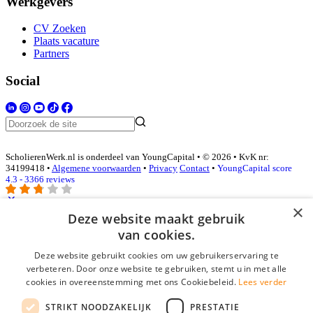
Werkgevers
CV Zoeken
Plaats vacature
Partners
Social
ScholierenWerk.nl is onderdeel van YoungCapital • © 2026 • KvK nr:
34199418 •
Algemene voorwaarden
•
Privacy
Contact
•
YoungCapital score
4.3 - 3366 reviews
×
Deze website maakt gebruik
Inloggen als bedrijf
van cookies.
Deze website gebruikt cookies om uw gebruikerservaring te
E-mail
*
verbeteren. Door onze website te gebruiken, stemt u in met alle
cookies in overeenstemming met ons Cookiebeleid.
Lees verder
Wachtwoord
STRIKT NOODZAKELIJK
PRESTATIE
login gegevens onthouden