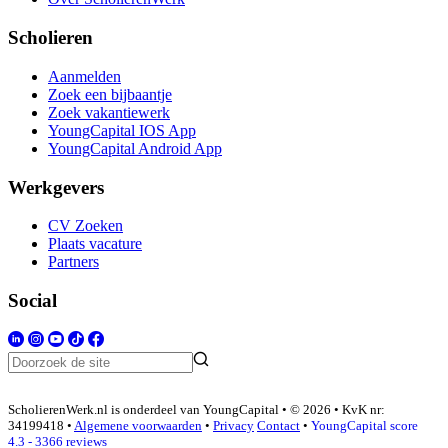
Scholieren
Aanmelden
Zoek een bijbaantje
Zoek vakantiewerk
YoungCapital IOS App
YoungCapital Android App
Werkgevers
CV Zoeken
Plaats vacature
Partners
Social
ScholierenWerk.nl is onderdeel van YoungCapital • © 2026 • KvK nr:
34199418 •
Algemene voorwaarden
•
Privacy
Contact
•
YoungCapital score
4.3 - 3366 reviews