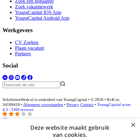
Zoek een bijbaantje
Zoek vakantiewerk
YoungCapital IOS App
YoungCapital Android App
Werkgevers
CV Zoeken
Plaats vacature
Partners
Social
ScholierenWerk.nl is onderdeel van YoungCapital • © 2026 • KvK nr:
34199418 •
Algemene voorwaarden
•
Privacy
Contact
•
YoungCapital score
4.3 - 3366 reviews
×
Deze website maakt gebruik
Inloggen als bedrijf
van cookies.