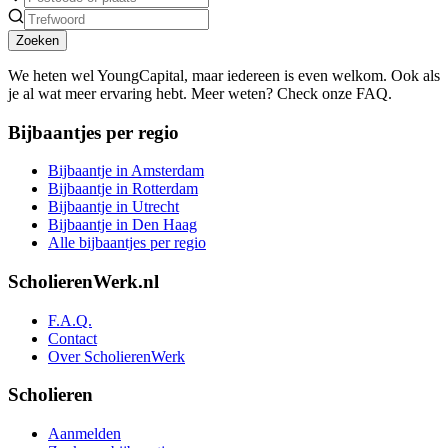
Zoeken
We heten wel YoungCapital, maar iedereen is even welkom. Ook als
je al wat meer ervaring hebt. Meer weten? Check onze FAQ.
Bijbaantjes per regio
Bijbaantje in Amsterdam
Bijbaantje in Rotterdam
Bijbaantje in Utrecht
Bijbaantje in Den Haag
Alle bijbaantjes per regio
ScholierenWerk.nl
F.A.Q.
Contact
Over ScholierenWerk
Scholieren
Aanmelden