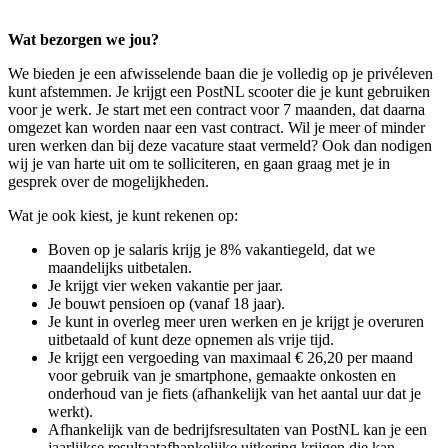
Wat bezorgen we jou?
We bieden je een afwisselende baan die je volledig op je privéleven
kunt afstemmen. Je krijgt een PostNL scooter die je kunt gebruiken
voor je werk. Je start met een contract voor 7 maanden, dat daarna
omgezet kan worden naar een vast contract. Wil je meer of minder
uren werken dan bij deze vacature staat vermeld? Ook dan nodigen
wij je van harte uit om te solliciteren, en gaan graag met je in
gesprek over de mogelijkheden.
Wat je ook kiest, je kunt rekenen op:
Boven op je salaris krijg je 8% vakantiegeld, dat we
maandelijks uitbetalen.
Je krijgt vier weken vakantie per jaar.
Je bouwt pensioen op (vanaf 18 jaar).
Je kunt in overleg meer uren werken en je krijgt je overuren
uitbetaald of kunt deze opnemen als vrije tijd.
Je krijgt een vergoeding van maximaal € 26,20 per maand
voor gebruik van je smartphone, gemaakte onkosten en
onderhoud van je fiets (afhankelijk van het aantal uur dat je
werkt).
Afhankelijk van de bedrijfsresultaten van PostNL kan je een
jaarlijkse resultaatafhankelijke uitkering krijgen die kan