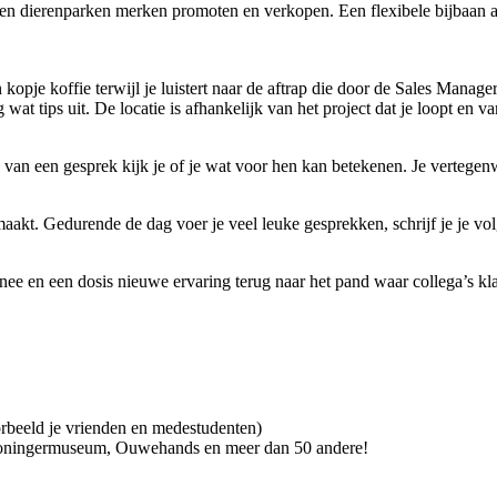
a en dierenparken merken promoten en verkopen. Een flexibele bijbaan a
 kopje koffie terwijl je luistert naar de aftrap die door de Sales Mana
wat tips uit. De locatie is afhankelijk van het project dat je loopt en 
 van een gesprek kijk je of je wat voor hen kan betekenen. Je vertegenw
k maakt. Gedurende de dag voer je veel leuke gesprekken, schrijf je je v
e en een dosis nieuwe ervaring terug naar het pand waar collega’s klaa
beeld je vrienden en medestudenten)
Groningermuseum, Ouwehands en meer dan 50 andere!