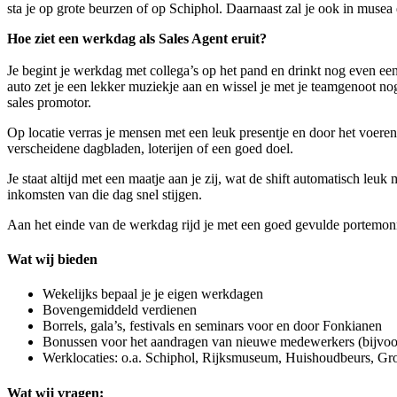
sta je op grote beurzen of op Schiphol. Daarnaast zal je ook in muse
Hoe ziet een werkdag als Sales Agent eruit?
Je begint je werkdag met collega’s op het pand en drinkt nog even een
auto zet je een lekker muziekje aan en wissel je met je teamgenoot nog 
sales promotor.
Op locatie verras je mensen met een leuk presentje en door het voeren
verscheidene dagbladen, loterijen of een goed doel.
Je staat altijd met een maatje aan je zij, wat de shift automatisch leu
inkomsten van die dag snel stijgen.
Aan het einde van de werkdag rijd je met een goed gevulde portemonne
Wat wij bieden
Wekelijks bepaal je je eigen werkdagen
Bovengemiddeld verdienen
Borrels, gala’s, festivals en seminars voor en door Fonkianen
Bonussen voor het aandragen van nieuwe medewerkers (bijvoor
Werklocaties: o.a. Schiphol, Rijksmuseum, Huishoudbeurs, 
Wat wij vragen: