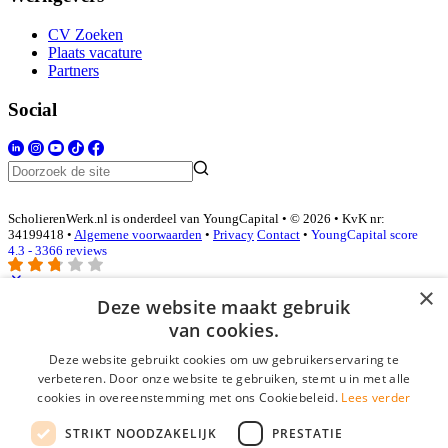
CV Zoeken
Plaats vacature
Partners
Social
ScholierenWerk.nl is onderdeel van YoungCapital • © 2026 • KvK nr:
34199418 •
Algemene voorwaarden
•
Privacy
Contact
•
YoungCapital score
4.3 - 3366 reviews
×
Deze website maakt gebruik
Inloggen als bedrijf
van cookies.
Deze website gebruikt cookies om uw gebruikerservaring te
E-mail
*
verbeteren. Door onze website te gebruiken, stemt u in met alle
cookies in overeenstemming met ons Cookiebeleid.
Lees verder
Wachtwoord
STRIKT NOODZAKELIJK
PRESTATIE
login gegevens onthouden