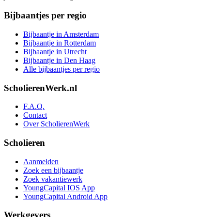
Bijbaantjes per regio
Bijbaantje in Amsterdam
Bijbaantje in Rotterdam
Bijbaantje in Utrecht
Bijbaantje in Den Haag
Alle bijbaantjes per regio
ScholierenWerk.nl
F.A.Q.
Contact
Over ScholierenWerk
Scholieren
Aanmelden
Zoek een bijbaantje
Zoek vakantiewerk
YoungCapital IOS App
YoungCapital Android App
Werkgevers