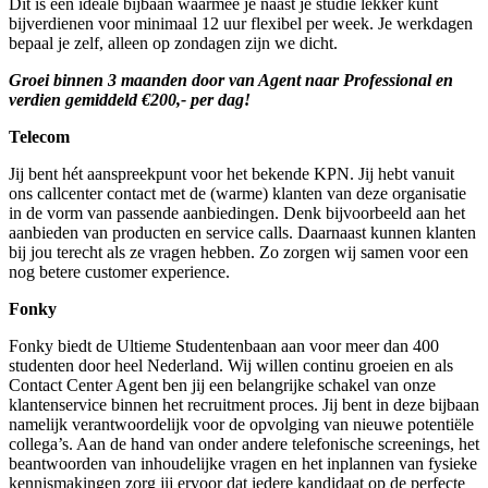
Dit is een ideale bijbaan waarmee je naast je studie lekker kunt
bijverdienen voor minimaal 12 uur flexibel per week. Je werkdagen
bepaal je zelf, alleen op zondagen zijn we dicht.
Groei binnen 3 maanden door van Agent naar Professional en
verdien gemiddeld €200,- per dag!
Telecom
Jij bent hét aanspreekpunt voor het bekende KPN. Jij hebt vanuit
ons callcenter contact met de (warme) klanten van deze organisatie
in de vorm van passende aanbiedingen. Denk bijvoorbeeld aan het
aanbieden van producten en service calls. Daarnaast kunnen klanten
bij jou terecht als ze vragen hebben. Zo zorgen wij samen voor een
nog betere customer experience.
Fonky
Fonky biedt de Ultieme Studentenbaan aan voor meer dan 400
studenten door heel Nederland. Wij willen continu groeien en als
Contact Center Agent ben jij een belangrijke schakel van onze
klantenservice binnen het recruitment proces. Jij bent in deze bijbaan
namelijk verantwoordelijk voor de opvolging van nieuwe potentiële
collega’s. Aan de hand van onder andere telefonische screenings, het
beantwoorden van inhoudelijke vragen en het inplannen van fysieke
kennismakingen zorg jij ervoor dat iedere kandidaat op de perfecte