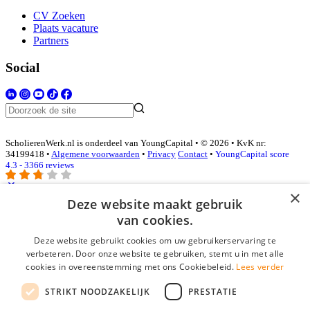
CV Zoeken
Plaats vacature
Partners
Social
ScholierenWerk.nl is onderdeel van YoungCapital • © 2026 • KvK nr:
34199418 •
Algemene voorwaarden
•
Privacy
Contact
•
YoungCapital score
4.3 - 3366 reviews
×
Deze website maakt gebruik
Inloggen als bedrijf
van cookies.
Deze website gebruikt cookies om uw gebruikerservaring te
E-mail
*
verbeteren. Door onze website te gebruiken, stemt u in met alle
cookies in overeenstemming met ons Cookiebeleid.
Lees verder
Wachtwoord
STRIKT NOODZAKELIJK
PRESTATIE
login gegevens onthouden
Wachtwoord vergeten?