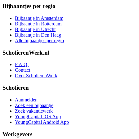
Bijbaantjes per regio
Bijbaantje in Amsterdam
Bijbaantje in Rotterdam
Bijbaantje in Utrecht
Bijbaantje in Den Haag
Alle bijbaantjes per regio
ScholierenWerk.nl
F.A.Q.
Contact
Over ScholierenWerk
Scholieren
Aanmelden
Zoek een bijbaantje
Zoek vakantiewerk
YoungCapital IOS App
YoungCapital Android App
Werkgevers