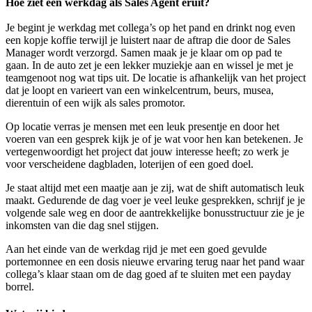
Hoe ziet een werkdag als Sales Agent eruit?
Je begint je werkdag met collega’s op het pand en drinkt nog even
een kopje koffie terwijl je luistert naar de aftrap die door de Sales
Manager wordt verzorgd. Samen maak je je klaar om op pad te
gaan. In de auto zet je een lekker muziekje aan en wissel je met je
teamgenoot nog wat tips uit. De locatie is afhankelijk van het project
dat je loopt en varieert van een winkelcentrum, beurs, musea,
dierentuin of een wijk als sales promotor.
Op locatie verras je mensen met een leuk presentje en door het
voeren van een gesprek kijk je of je wat voor hen kan betekenen. Je
vertegenwoordigt het project dat jouw interesse heeft; zo werk je
voor verscheidene dagbladen, loterijen of een goed doel.
Je staat altijd met een maatje aan je zij, wat de shift automatisch leuk
maakt. Gedurende de dag voer je veel leuke gesprekken, schrijf je je
volgende sale weg en door de aantrekkelijke bonusstructuur zie je je
inkomsten van die dag snel stijgen.
Aan het einde van de werkdag rijd je met een goed gevulde
portemonnee en een dosis nieuwe ervaring terug naar het pand waar
collega’s klaar staan om de dag goed af te sluiten met een payday
borrel.