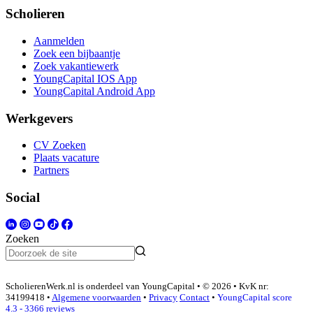
Scholieren
Aanmelden
Zoek een bijbaantje
Zoek vakantiewerk
YoungCapital IOS App
YoungCapital Android App
Werkgevers
CV Zoeken
Plaats vacature
Partners
Social
Zoeken
ScholierenWerk.nl is onderdeel van YoungCapital • © 2026 • KvK nr:
34199418 •
Algemene voorwaarden
•
Privacy
Contact
•
YoungCapital score
4.3 - 3366 reviews