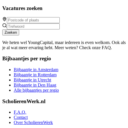
Vacatures zoeken
Zoeken
We heten wel YoungCapital, maar iedereen is even welkom. Ook als
je al wat meer ervaring hebt. Meer weten? Check onze FAQ.
Bijbaantjes per regio
Bijbaantje in Amsterdam
Bijbaantje in Rotterdam
Bijbaantje in Utrecht
Bijbaantje in Den Haag
Alle bijbaantjes per regio
ScholierenWerk.nl
F.A.Q.
Contact
Over ScholierenWerk