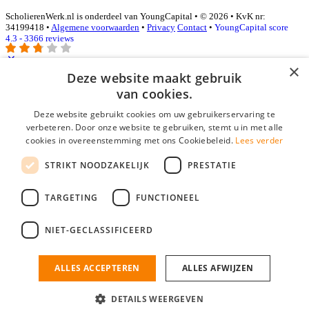
ScholierenWerk.nl is onderdeel van YoungCapital • © 2026 • KvK nr:
34199418 •
Algemene voorwaarden
•
Privacy
Contact
•
YoungCapital score
4.3 - 3366 reviews
×
Deze website maakt gebruik
Inloggen als bedrijf
van cookies.
Deze website gebruikt cookies om uw gebruikerservaring te
E-mail
*
verbeteren. Door onze website te gebruiken, stemt u in met alle
cookies in overeenstemming met ons Cookiebeleid.
Lees verder
Wachtwoord
STRIKT NOODZAKELIJK
PRESTATIE
login gegevens onthouden
Wachtwoord vergeten?
login
TARGETING
FUNCTIONEEL
Bedrijf aanmelden
NIET-GECLASSIFICEERD
Na het aanmelden kun je meteen je vacature plaatsen en heb je je
nieuwe collega/werknemer zo gevonden!
ALLES ACCEPTEREN
ALLES AFWIJZEN
Heb je nog geen gratis bedrijfsprofiel?
DETAILS WEERGEVEN