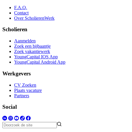
F.A.Q.
Contact
Over ScholierenWerk
Scholieren
Aanmelden
Zoek een bijbaantje
Zoek vakantiewerk
YoungCapital IOS App
YoungCapital Android App
Werkgevers
CV Zoeken
Plaats vacature
Partners
Social